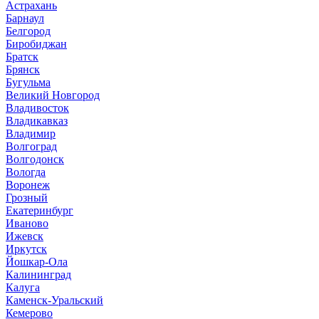
Астрахань
Барнаул
Белгород
Биробиджан
Братск
Брянск
Бугульма
Великий Новгород
Владивосток
Владикавказ
Владимир
Волгоград
Волгодонск
Вологда
Воронеж
Грозный
Екатеринбург
Иваново
Ижевск
Иркутск
Йошкар-Ола
Калининград
Калуга
Каменск-Уральский
Кемерово