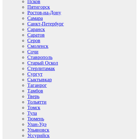
Псков
Пятигорск
Ростов-на-Дону
Самара
Санкт-Петербург
Саранск
Саратов
Серов
Смоленск
Сочи
Ставрополь
Старый Оскол
Стерлитамак
Сургут
Сыктывкар
Таганрог
Тамбов
Тверь
Тольятти
Томск
Тула
Тюмень
Улан-Удэ
Ульяновск
Уссурийск