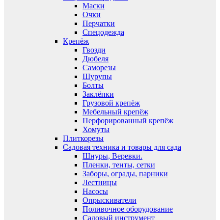
Маски
Очки
Перчатки
Спецодежда
Крепёж
Гвозди
Дюбеля
Саморезы
Шурупы
Болты
Заклёпки
Грузовой крепёж
Мебельный крепёж
Перфорированный крепёж
Хомуты
Плиткорезы
Садовая техника и товары для сада
Шнуры, Веревки.
Пленки, тенты, сетки
Заборы, ограды, парники
Лестницы
Насосы
Опрыскиватели
Поливочное оборудование
Садовый инструмент