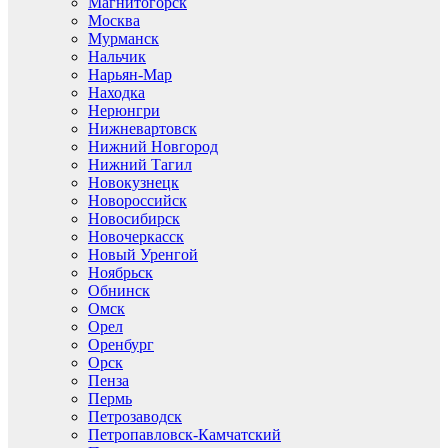
Магнитогорск
Москва
Мурманск
Нальчик
Нарьян-Мар
Находка
Нерюнгри
Нижневартовск
Нижний Новгород
Нижний Тагил
Новокузнецк
Новороссийск
Новосибирск
Новочеркасск
Новый Уренгой
Ноябрьск
Обнинск
Омск
Орел
Оренбург
Орск
Пенза
Пермь
Петрозаводск
Петропавловск-Камчатский