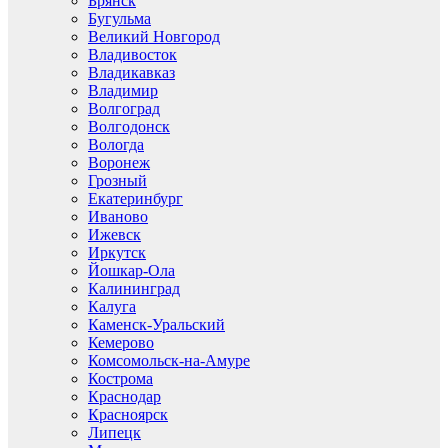
Брянск
Бугульма
Великий Новгород
Владивосток
Владикавказ
Владимир
Волгоград
Волгодонск
Вологда
Воронеж
Грозный
Екатеринбург
Иваново
Ижевск
Иркутск
Йошкар-Ола
Калининград
Калуга
Каменск-Уральский
Кемерово
Комсомольск-на-Амуре
Кострома
Краснодар
Красноярск
Липецк