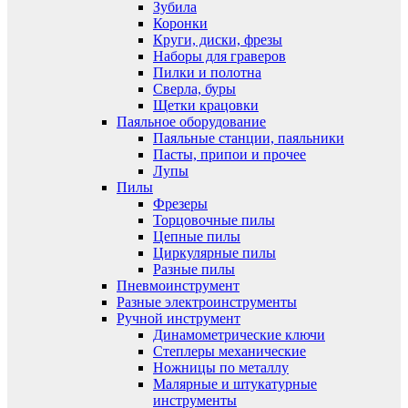
Зубила
Коронки
Круги, диски, фрезы
Наборы для граверов
Пилки и полотна
Сверла, буры
Щетки крацовки
Паяльное оборудование
Паяльные станции, паяльники
Пасты, припои и прочее
Лупы
Пилы
Фрезеры
Торцовочные пилы
Цепные пилы
Циркулярные пилы
Разные пилы
Пневмоинструмент
Разные электроинструменты
Ручной инструмент
Динамометрические ключи
Степлеры механические
Ножницы по металлу
Малярные и штукатурные
инструменты