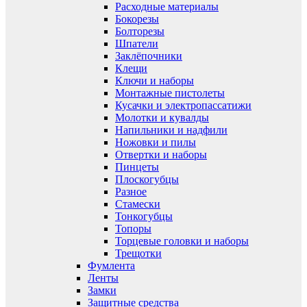
Расходные материалы
Бокорезы
Болторезы
Шпатели
Заклёпочники
Клещи
Ключи и наборы
Монтажные пистолеты
Кусачки и электропассатижи
Молотки и кувалды
Напильники и надфили
Ножовки и пилы
Отвертки и наборы
Пинцеты
Плоскогубцы
Разное
Стамески
Тонкогубцы
Топоры
Торцевые головки и наборы
Трещотки
Фумлента
Ленты
Замки
Защитные средства