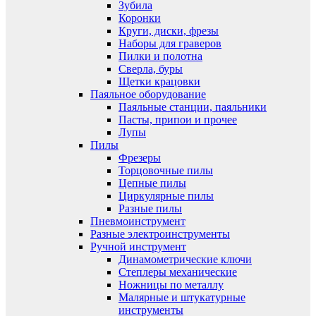
Зубила
Коронки
Круги, диски, фрезы
Наборы для граверов
Пилки и полотна
Сверла, буры
Щетки крацовки
Паяльное оборудование
Паяльные станции, паяльники
Пасты, припои и прочее
Лупы
Пилы
Фрезеры
Торцовочные пилы
Цепные пилы
Циркулярные пилы
Разные пилы
Пневмоинструмент
Разные электроинструменты
Ручной инструмент
Динамометрические ключи
Степлеры механические
Ножницы по металлу
Малярные и штукатурные
инструменты