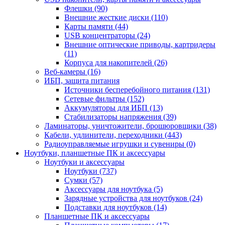
Флешки (90)
Внешние жесткие диски (110)
Карты памяти (44)
USB концентраторы (24)
Внешние оптические приводы, картридеры
(11)
Корпуса для накопителей (26)
Веб-камеры (16)
ИБП, защита питания
Источники бесперебойного питания (131)
Сетевые фильтры (152)
Аккумуляторы для ИБП (13)
Стабилизаторы напряжения (39)
Ламинаторы, уничтожители, брошюровщики (38)
Кабели, удлинители, переходники (443)
Радиоуправляемые игрушки и сувениры (0)
Ноутбуки, планшетные ПК и аксессуары
Ноутбуки и аксессуары
Ноутбуки (737)
Сумки (57)
Аксессуары для ноутбука (5)
Зарядные устройства для ноутбуков (24)
Подставки для ноутбуков (14)
Планшетные ПК и аксессуары