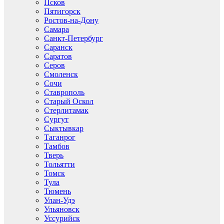
Псков
Пятигорск
Ростов-на-Дону
Самара
Санкт-Петербург
Саранск
Саратов
Серов
Смоленск
Сочи
Ставрополь
Старый Оскол
Стерлитамак
Сургут
Сыктывкар
Таганрог
Тамбов
Тверь
Тольятти
Томск
Тула
Тюмень
Улан-Удэ
Ульяновск
Уссурийск