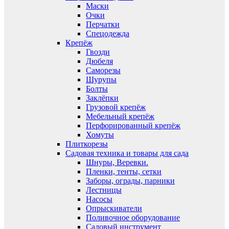
Маски
Очки
Перчатки
Спецодежда
Крепёж
Гвозди
Дюбеля
Саморезы
Шурупы
Болты
Заклёпки
Грузовой крепёж
Мебельный крепёж
Перфорированный крепёж
Хомуты
Плиткорезы
Садовая техника и товары для сада
Шнуры, Веревки.
Пленки, тенты, сетки
Заборы, ограды, парники
Лестницы
Насосы
Опрыскиватели
Поливочное оборудование
Садовый инструмент