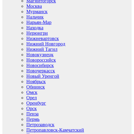
Магнитогорск
Москва
Мурманск
Нальчик
Нарьян-Мар
Находка
Нерюнгри
Нижневартовск
Нижний Новгород
Нижний Тагил
Новокузнецк
Новороссийск
Новосибирск
Новочеркасск
Новый Уренгой
Ноябрьск
Обнинск
Омск
Орел
Оренбург
Орск
Пенза
Пермь
Петрозаводск
Петропавловск-Камчатский