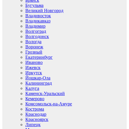
Брянск
Бугульма
Великий Новгород
Владивосток
Владикавказ
Владимир
Волгоград
Волгодонск
Вологда
Воронеж
Грозный
Екатеринбург
Иваново
Ижевск
Иркутск
Йошкар-Ола
Калининград
Калуга
Каменск-Уральский
Кемерово
Комсомольск-на-Амуре
Кострома
Краснодар
Красноярск
Липецк