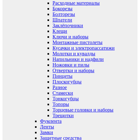
Расходные материалы
Бокорезы
Болторезы
Шпатели
Заклёпочники
Клещи
Ключи и наборы
Монтажные пистолеты
Кусачки и электропассатижи
Молотки и кувалды
Напильники и надфили
Ножовки и пилы
Отвертки и наборы
Пинцеты
Плоскогубцы
Разное
Стамески
Тонкогубцы
Топоры
Торцевые головки и наборы
Трещотки
Фумлента
Ленты
Замки
Защитные средства