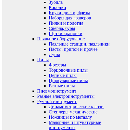
Зубила
Коронки
Круги, диски, фрезы
Наборы для граверов
Пилки и полотна
Сверла, буры
Щетки крацовки
Паяльное оборудование
Паяльные станции, паяльники
Пасты, припои и прочее
Лупы
Пилы
Фрезеры
Торцовочные пилы
Цепные пилы
Циркулярные пилы
Разные пилы
Пневмоинструмент
Разные электроинструменты
Ручной инструмент
Динамометрические ключи
Степлеры механические
Ножницы по металлу
Малярные и штукатурные
инструменты