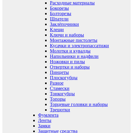
Расходные материалы
Бокорезы
Болторезы
Шпатели
Заклёпочники
Клещи
Ключи и наборы
Монтажные пистолеты
Кусачки и электропассатижи
Молотки и кувалды
Напильники и надфили
Ножовки и пилы
Отвертки и наборы
Пинцеты
Плоскогубцы
Разное
Стамески
Тонкогубцы
Топоры
Торцевые головки и наборы
Трещотки
Фумлента
Ленты
Замки
Защитные средства