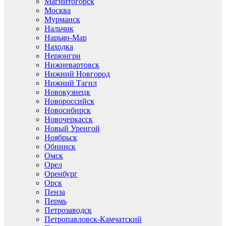
Магнитогорск
Москва
Мурманск
Нальчик
Нарьян-Мар
Находка
Нерюнгри
Нижневартовск
Нижний Новгород
Нижний Тагил
Новокузнецк
Новороссийск
Новосибирск
Новочеркасск
Новый Уренгой
Ноябрьск
Обнинск
Омск
Орел
Оренбург
Орск
Пенза
Пермь
Петрозаводск
Петропавловск-Камчатский