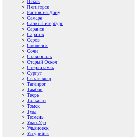
Псков
Пятигорск
Ростов-на-Дону
Самара
Санкт-Петербург
Саранск
Саратов
Серов
Смоленск
Сочи
Ставрополь
Старый Оскол
Стерлитамак
Сургут
Сыктывкар
Таганрог
Тамбов
Тверь
Тольятти
Томск
Тула
Тюмень
Улан-Удэ
Ульяновск
Уссурийск