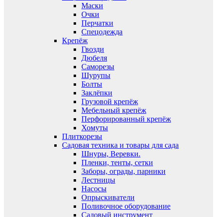
Маски
Очки
Перчатки
Спецодежда
Крепёж
Гвозди
Дюбеля
Саморезы
Шурупы
Болты
Заклёпки
Грузовой крепёж
Мебельный крепёж
Перфорированный крепёж
Хомуты
Плиткорезы
Садовая техника и товары для сада
Шнуры, Веревки.
Пленки, тенты, сетки
Заборы, ограды, парники
Лестницы
Насосы
Опрыскиватели
Поливочное оборудование
Садовый инструмент