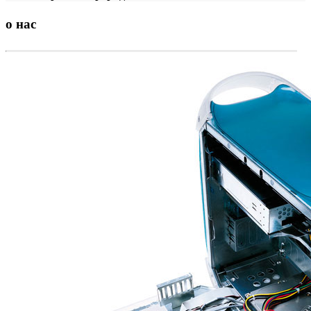
о
нас