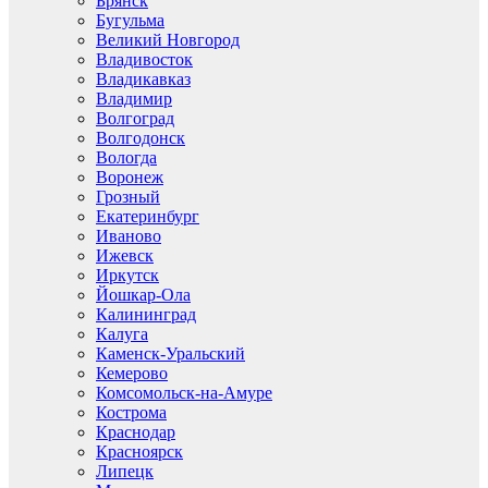
Брянск
Бугульма
Великий Новгород
Владивосток
Владикавказ
Владимир
Волгоград
Волгодонск
Вологда
Воронеж
Грозный
Екатеринбург
Иваново
Ижевск
Иркутск
Йошкар-Ола
Калининград
Калуга
Каменск-Уральский
Кемерово
Комсомольск-на-Амуре
Кострома
Краснодар
Красноярск
Липецк