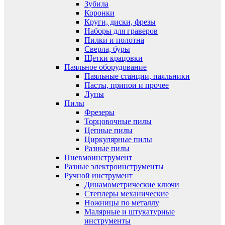
Зубила
Коронки
Круги, диски, фрезы
Наборы для граверов
Пилки и полотна
Сверла, буры
Щетки крацовки
Паяльное оборудование
Паяльные станции, паяльники
Пасты, припои и прочее
Лупы
Пилы
Фрезеры
Торцовочные пилы
Цепные пилы
Циркулярные пилы
Разные пилы
Пневмоинструмент
Разные электроинструменты
Ручной инструмент
Динамометрические ключи
Степлеры механические
Ножницы по металлу
Малярные и штукатурные
инструменты