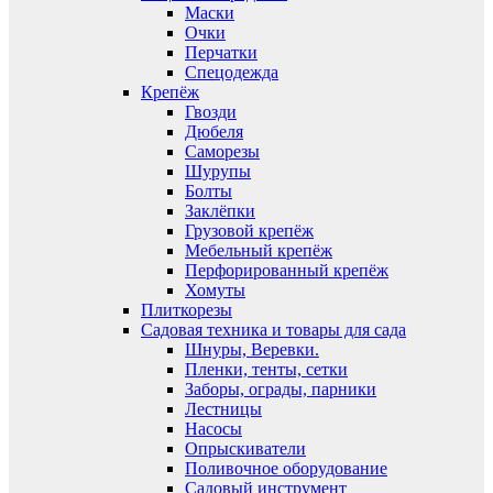
Маски
Очки
Перчатки
Спецодежда
Крепёж
Гвозди
Дюбеля
Саморезы
Шурупы
Болты
Заклёпки
Грузовой крепёж
Мебельный крепёж
Перфорированный крепёж
Хомуты
Плиткорезы
Садовая техника и товары для сада
Шнуры, Веревки.
Пленки, тенты, сетки
Заборы, ограды, парники
Лестницы
Насосы
Опрыскиватели
Поливочное оборудование
Садовый инструмент