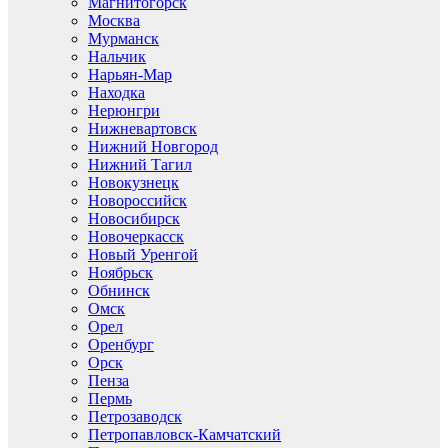
Магнитогорск
Москва
Мурманск
Нальчик
Нарьян-Мар
Находка
Нерюнгри
Нижневартовск
Нижний Новгород
Нижний Тагил
Новокузнецк
Новороссийск
Новосибирск
Новочеркасск
Новый Уренгой
Ноябрьск
Обнинск
Омск
Орел
Оренбург
Орск
Пенза
Пермь
Петрозаводск
Петропавловск-Камчатский