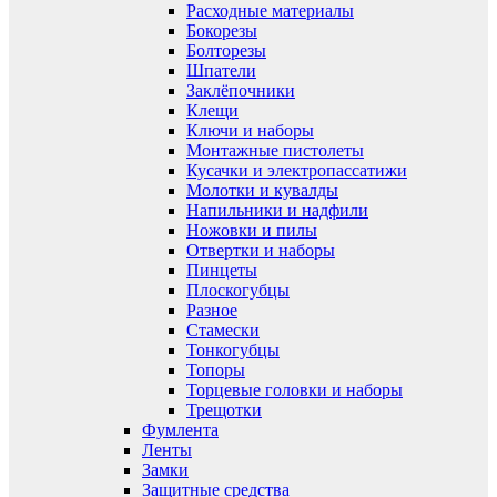
Расходные материалы
Бокорезы
Болторезы
Шпатели
Заклёпочники
Клещи
Ключи и наборы
Монтажные пистолеты
Кусачки и электропассатижи
Молотки и кувалды
Напильники и надфили
Ножовки и пилы
Отвертки и наборы
Пинцеты
Плоскогубцы
Разное
Стамески
Тонкогубцы
Топоры
Торцевые головки и наборы
Трещотки
Фумлента
Ленты
Замки
Защитные средства