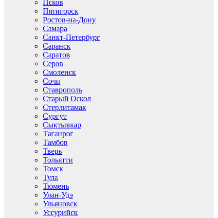
Псков
Пятигорск
Ростов-на-Дону
Самара
Санкт-Петербург
Саранск
Саратов
Серов
Смоленск
Сочи
Ставрополь
Старый Оскол
Стерлитамак
Сургут
Сыктывкар
Таганрог
Тамбов
Тверь
Тольятти
Томск
Тула
Тюмень
Улан-Удэ
Ульяновск
Уссурийск