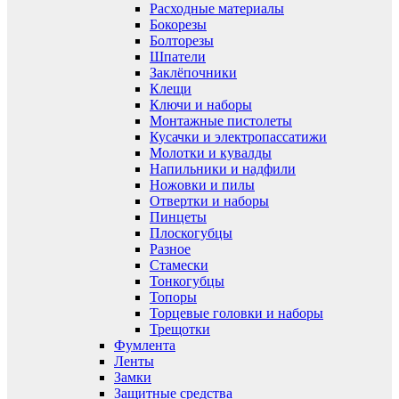
Расходные материалы
Бокорезы
Болторезы
Шпатели
Заклёпочники
Клещи
Ключи и наборы
Монтажные пистолеты
Кусачки и электропассатижи
Молотки и кувалды
Напильники и надфили
Ножовки и пилы
Отвертки и наборы
Пинцеты
Плоскогубцы
Разное
Стамески
Тонкогубцы
Топоры
Торцевые головки и наборы
Трещотки
Фумлента
Ленты
Замки
Защитные средства