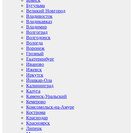
Брянск
Бугульма
Великий Новгород
Владивосток
Владикавказ
Владимир
Волгоград
Волгодонск
Вологда
Воронеж
Грозный
Екатеринбург
Иваново
Ижевск
Иркутск
Йошкар-Ола
Калининград
Калуга
Каменск-Уральский
Кемерово
Комсомольск-на-Амуре
Кострома
Краснодар
Красноярск
Липецк