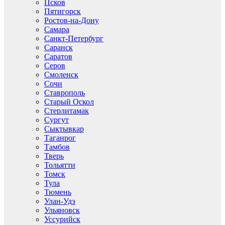
Псков
Пятигорск
Ростов-на-Дону
Самара
Санкт-Петербург
Саранск
Саратов
Серов
Смоленск
Сочи
Ставрополь
Старый Оскол
Стерлитамак
Сургут
Сыктывкар
Таганрог
Тамбов
Тверь
Тольятти
Томск
Тула
Тюмень
Улан-Удэ
Ульяновск
Уссурийск