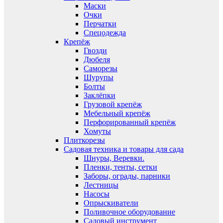
Маски
Очки
Перчатки
Спецодежда
Крепёж
Гвозди
Дюбеля
Саморезы
Шурупы
Болты
Заклёпки
Грузовой крепёж
Мебельный крепёж
Перфорированный крепёж
Хомуты
Плиткорезы
Садовая техника и товары для сада
Шнуры, Веревки.
Пленки, тенты, сетки
Заборы, ограды, парники
Лестницы
Насосы
Опрыскиватели
Поливочное оборудование
Садовый инструмент