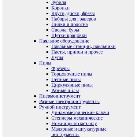
Зубила
Коронки
Круги, диски, фрезы
Наборы для граверов
Пилки и полотна
Сверла, буры
Щетки крацовки
Паяльное оборудование
Паяльные станции, паяльники
Пасты, припои и прочее
Лупы
Пилы
Фрезеры
Торцовочные пилы
Цепные пилы
Циркулярные пилы
Разные пилы
Пневмоинструмент
Разные электроинструменты
Ручной инструмент
Динамометрические ключи
Степлеры механические
Ножницы по металлу
Малярные и штукатурные
инструменты