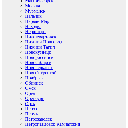
Магнитогорск
Москва
Мурманск
Нальчик
Нарьян-Мар
Находка
Нерюнгри
Нижневартовск
Нижний Новгород
Нижний Тагил
Новокузнецк
Новороссийск
Новосибирск
Новочеркасск
Новый Уренгой
Ноябрьск
Обнинск
Омск
Орел
Оренбург
Орск
Пенза
Пермь
Петрозаводск
Петропавловск-Камчатский