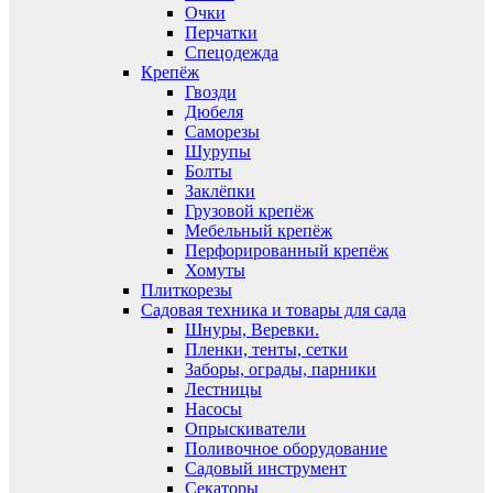
Очки
Перчатки
Спецодежда
Крепёж
Гвозди
Дюбеля
Саморезы
Шурупы
Болты
Заклёпки
Грузовой крепёж
Мебельный крепёж
Перфорированный крепёж
Хомуты
Плиткорезы
Садовая техника и товары для сада
Шнуры, Веревки.
Пленки, тенты, сетки
Заборы, ограды, парники
Лестницы
Насосы
Опрыскиватели
Поливочное оборудование
Садовый инструмент
Секаторы