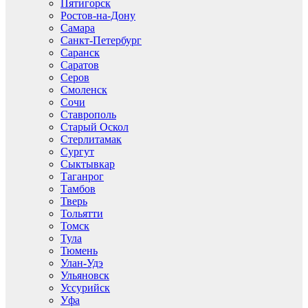
Пятигорск
Ростов-на-Дону
Самара
Санкт-Петербург
Саранск
Саратов
Серов
Смоленск
Сочи
Ставрополь
Старый Оскол
Стерлитамак
Сургут
Сыктывкар
Таганрог
Тамбов
Тверь
Тольятти
Томск
Тула
Тюмень
Улан-Удэ
Ульяновск
Уссурийск
Уфа