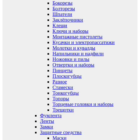
Бокорезы
Болторезы
Шпатели
Заклёпочники
Клещи
Ключи и наборы
Монтажные пистолеты
Кусачки и электропассатижи
Молотки и кувалды
Напильники и надфили
Ножовки и пилы
Отвертки и наборы
Пинцеты
Плоскогубцы
Разное
Стамески
Тонкогубцы
Топоры
Торцевые головки и наборы
Трещотки
Фумлента
Ленты
Замки
Защитные средства
Маски