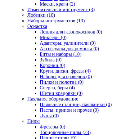
Маски, краги (2)
Измерительный инструмент (3)
Лобзики (10)
Наборы инструментов (19)
Оснастка
Лезвия для газонокосилок (0)
Миксеры (0)
Адаптеры, удлинители (0)
Аксессуары для ремонта (0)
Биты и наборы (10)
Зубила (0)
Коронки (0)
Круги, диски, фрезы (4)
Наборы для граверов (0)
Пилки и полотна (0)
Сверла, буры (4)
Щетки крацовки (0)
Паяльное оборудование
Паяльные станции, паяльники (0)
Пасты, припои и прочее (0)
Лупы (0)
Пилы
Фрезеры (0)
Торцовочные пилы (33)
Цепные пилы (9)