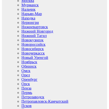
Москва
Мурманск
Нальчик
Нарьян-Мар
Находка
Нерюнгри
Нижневартовск
Нижний Новгород
Нижний Тагил
Новокузнецк
Новороссийск
Новосибирск
Новочеркасск
Новый Уренгой
Ноябрьск
Обнинск
Омск
Орел
Оренбург
Орск
Пенза
Пермь
Петрозаводск
Петропавловск-Камчатский
Псков