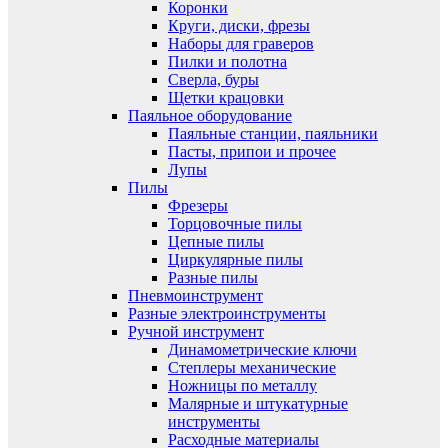
Коронки
Круги, диски, фрезы
Наборы для граверов
Пилки и полотна
Сверла, буры
Щетки крацовки
Паяльное оборудование
Паяльные станции, паяльники
Пасты, припои и прочее
Лупы
Пилы
Фрезеры
Торцовочные пилы
Цепные пилы
Циркулярные пилы
Разные пилы
Пневмоинструмент
Разные электроинструменты
Ручной инструмент
Динамометрические ключи
Степлеры механические
Ножницы по металлу
Малярные и штукатурные
инструменты
Расходные материалы