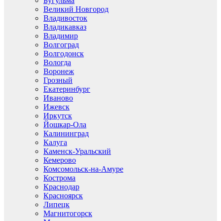
Бугульма
Великий Новгород
Владивосток
Владикавказ
Владимир
Волгоград
Волгодонск
Вологда
Воронеж
Грозный
Екатеринбург
Иваново
Ижевск
Иркутск
Йошкар-Ола
Калининград
Калуга
Каменск-Уральский
Кемерово
Комсомольск-на-Амуре
Кострома
Краснодар
Красноярск
Липецк
Магнитогорск