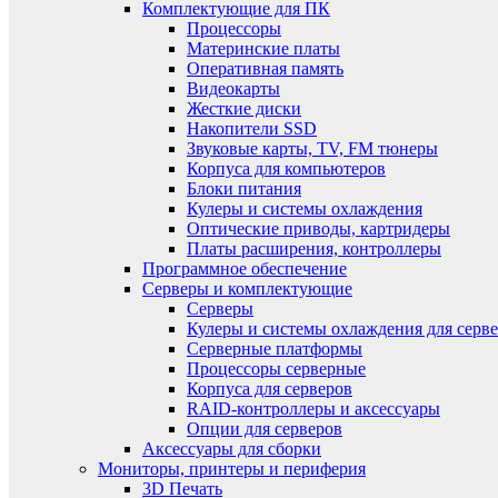
Комплектующие для ПК
Процессоры
Материнские платы
Оперативная память
Видеокарты
Жесткие диски
Накопители SSD
Звуковые карты, TV, FM тюнеры
Корпуса для компьютеров
Блоки питания
Кулеры и системы охлаждения
Оптические приводы, картридеры
Платы расширения, контроллеры
Программное обеспечение
Серверы и комплектующие
Серверы
Кулеры и системы охлаждения для серв
Серверные платформы
Процессоры серверные
Корпуса для серверов
RAID-контроллеры и аксессуары
Опции для серверов
Аксессуары для сборки
Мониторы, принтеры и периферия
3D Печать