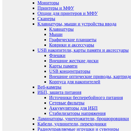
Мониторы
Принтеры и МФУ
Опции для принтеров и МФУ
Сканеры
Клавиатуры, мыши и устройства ввода
Клавиатуры
Мыши
Графические планшеты
Коврики и аксессуары
USB накопители, карты памяти и аксессуары
Флешки
Внешние жесткие диски
Карты памяти
USB концентраторы
Внешние оптические приводы, картрид
Корпуса для накопителей
Веб-камеры
ИБП, защита питания
Источники бесперебойного питания
Сетевые фильтры
Аккумуляторы для ИБП
Стабилизаторы напряжения
Ламинаторы, уничтожители, брошюровщики
Кабели, удлинители, переходники
Радиоуправляемые игрушки и сувениры