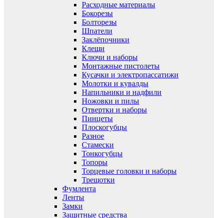
Расходные материалы
Бокорезы
Болторезы
Шпатели
Заклёпочники
Клещи
Ключи и наборы
Монтажные пистолеты
Кусачки и электропассатижи
Молотки и кувалды
Напильники и надфили
Ножовки и пилы
Отвертки и наборы
Пинцеты
Плоскогубцы
Разное
Стамески
Тонкогубцы
Топоры
Торцевые головки и наборы
Трещотки
Фумлента
Ленты
Замки
Защитные средства