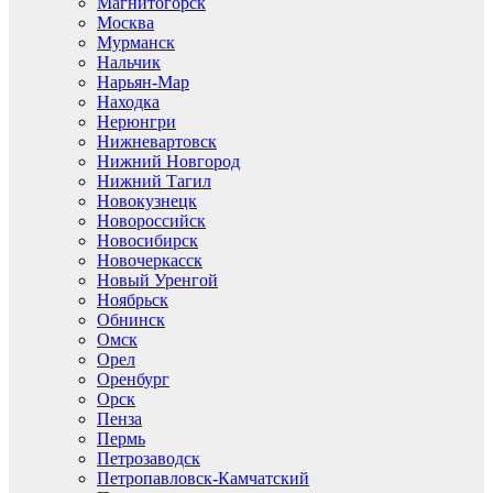
Магнитогорск
Москва
Мурманск
Нальчик
Нарьян-Мар
Находка
Нерюнгри
Нижневартовск
Нижний Новгород
Нижний Тагил
Новокузнецк
Новороссийск
Новосибирск
Новочеркасск
Новый Уренгой
Ноябрьск
Обнинск
Омск
Орел
Оренбург
Орск
Пенза
Пермь
Петрозаводск
Петропавловск-Камчатский