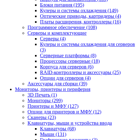
Блоки питания (195)
Кулеры и системы охлаждения (149)
Оптические приводы, картридеры (4)
Платы расширения, контроллеры (16)
Программное обеспечение (108)
Серверы и комплектующие
Серверы (4)
Кулеры и системы охлаждения для серверов
(3)
Серверные платформы (8)
Процессоры серверные (18)
Корпуса для серверов (6)
RAID-контроллеры и аксессуары (25)
Опции для серверов (4)
Аксессуары для сборки (39)
Мониторы, принтеры и периферия
3D Печать (1)
Мониторы (299)
Принтеры и МФУ (127)
Опции для принтеров и МФУ (12)
Сканеры (23)
Клавиатуры, мыши и устройства ввода
Клавиатуры (68)
Мыши (131)
Графические планшеты (3)