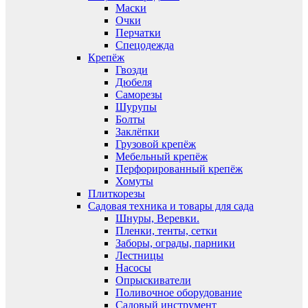
Маски
Очки
Перчатки
Спецодежда
Крепёж
Гвозди
Дюбеля
Саморезы
Шурупы
Болты
Заклёпки
Грузовой крепёж
Мебельный крепёж
Перфорированный крепёж
Хомуты
Плиткорезы
Садовая техника и товары для сада
Шнуры, Веревки.
Пленки, тенты, сетки
Заборы, ограды, парники
Лестницы
Насосы
Опрыскиватели
Поливочное оборудование
Садовый инструмент