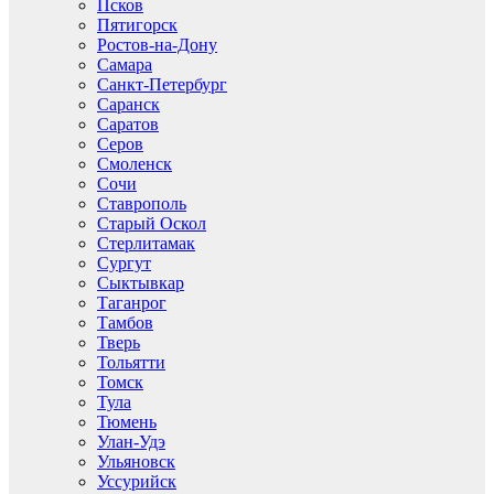
Псков
Пятигорск
Ростов-на-Дону
Самара
Санкт-Петербург
Саранск
Саратов
Серов
Смоленск
Сочи
Ставрополь
Старый Оскол
Стерлитамак
Сургут
Сыктывкар
Таганрог
Тамбов
Тверь
Тольятти
Томск
Тула
Тюмень
Улан-Удэ
Ульяновск
Уссурийск