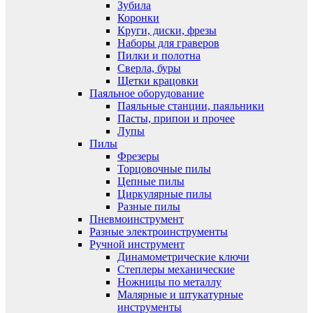
Зубила
Коронки
Круги, диски, фрезы
Наборы для граверов
Пилки и полотна
Сверла, буры
Щетки крацовки
Паяльное оборудование
Паяльные станции, паяльники
Пасты, припои и прочее
Лупы
Пилы
Фрезеры
Торцовочные пилы
Цепные пилы
Циркулярные пилы
Разные пилы
Пневмоинструмент
Разные электроинструменты
Ручной инструмент
Динамометрические ключи
Степлеры механические
Ножницы по металлу
Малярные и штукатурные
инструменты