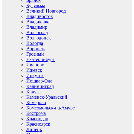
Брянск
Бугульма
Великий Новгород
Владивосток
Владикавказ
Владимир
Волгоград
Волгодонск
Вологда
Воронеж
Грозный
Екатеринбург
Иваново
Ижевск
Иркутск
Йошкар-Ола
Калининград
Калуга
Каменск-Уральский
Кемерово
Комсомольск-на-Амуре
Кострома
Краснодар
Красноярск
Липецк