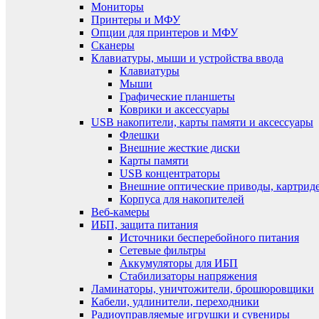
Мониторы
Принтеры и МФУ
Опции для принтеров и МФУ
Сканеры
Клавиатуры, мыши и устройства ввода
Клавиатуры
Мыши
Графические планшеты
Коврики и аксессуары
USB накопители, карты памяти и аксессуары
Флешки
Внешние жесткие диски
Карты памяти
USB концентраторы
Внешние оптические приводы, картрид
Корпуса для накопителей
Веб-камеры
ИБП, защита питания
Источники бесперебойного питания
Сетевые фильтры
Аккумуляторы для ИБП
Стабилизаторы напряжения
Ламинаторы, уничтожители, брошюровщики
Кабели, удлинители, переходники
Радиоуправляемые игрушки и сувениры