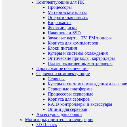
Комплектующие для ПК
Процессоры
Материнские платы
Оперативная память
Видеокарты
Жесткие диски
Накопители SSD
Звуковые карты, TV, FM тюнеры
Корпуса для компьютеров
Блоки питания
Кулеры и системы охлаждения
Оптические приводы, картридеры
Платы расширения, контроллеры
Программное обеспечение
Серверы и комплектующие
Серверы
Кулеры и системы охлаждения для серв
Серверные платформы
Процессоры серверные
Корпуса для серверов
RAID-контроллеры и аксессуары
Опции для серверов
Аксессуары для сборки
Мониторы, принтеры и периферия
3D Печать