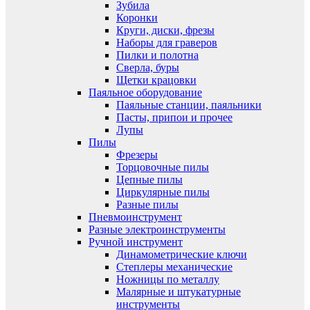
Зубила
Коронки
Круги, диски, фрезы
Наборы для граверов
Пилки и полотна
Сверла, буры
Щетки крацовки
Паяльное оборудование
Паяльные станции, паяльники
Пасты, припои и прочее
Лупы
Пилы
Фрезеры
Торцовочные пилы
Цепные пилы
Циркулярные пилы
Разные пилы
Пневмоинструмент
Разные электроинструменты
Ручной инструмент
Динамометрические ключи
Степлеры механические
Ножницы по металлу
Малярные и штукатурные
инструменты