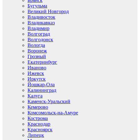
Брянск
Бугульма
Великий Новгород
Владивосток
Владикавказ
Владимир
Волгоград
Волгодонск
Вологда
Воронеж
Грозный
Екатеринбург
Иваново
Ижевск
Иркутск
Йошкар-Ола
Калининград
Калуга
Каменск-Уральский
Кемерово
Комсомольск-на-Амуре
Кострома
Краснодар
Красноярск
Липецк