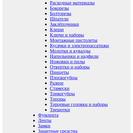
Расходные материалы
Бокорезы
Болторезы
Шпатели
Заклёпочники
Клещи
Ключи и наборы
Монтажные пистолеты
Кусачки и электропассатижи
Молотки и кувалды
Напильники и надфили
Ножовки и пилы
Отвертки и наборы
Пинцеты
Плоскогубцы
Разное
Стамески
Тонкогубцы
Топоры
Торцевые головки и наборы
Трещотки
Фумлента
Ленты
Замки
Защитные средства