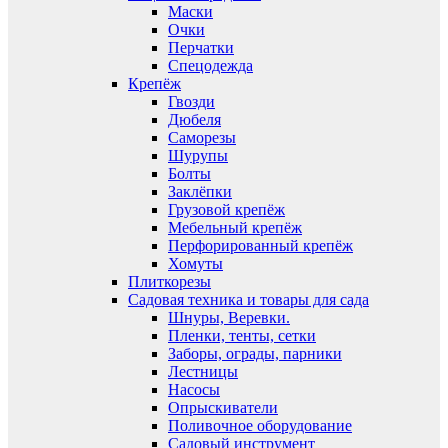
Маски
Очки
Перчатки
Спецодежда
Крепёж
Гвозди
Дюбеля
Саморезы
Шурупы
Болты
Заклёпки
Грузовой крепёж
Мебельный крепёж
Перфорированный крепёж
Хомуты
Плиткорезы
Садовая техника и товары для сада
Шнуры, Веревки.
Пленки, тенты, сетки
Заборы, ограды, парники
Лестницы
Насосы
Опрыскиватели
Поливочное оборудование
Садовый инструмент