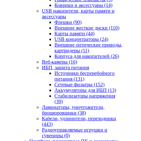
Коврики и аксессуары (14)
USB накопители, карты памяти и
аксессуары
Флешки (90)
Внешние жесткие диски (110)
Карты памяти (44)
USB концентраторы (24)
Внешние оптические приводы,
картридеры (11)
Корпуса для накопителей (26)
Веб-камеры (16)
ИБП, защита питания
Источники бесперебойного
питания (131)
Сетевые фильтры (152)
Аккумуляторы для ИБП (13)
Стабилизаторы напряжения
(39)
Ламинаторы, уничтожители,
брошюровщики (38)
Кабели, удлинители, переходники
(443)
Радиоуправляемые игрушки и
сувениры (0)