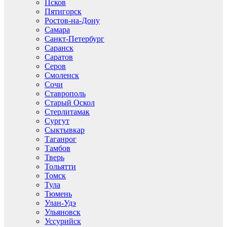
Псков
Пятигорск
Ростов-на-Дону
Самара
Санкт-Петербург
Саранск
Саратов
Серов
Смоленск
Сочи
Ставрополь
Старый Оскол
Стерлитамак
Сургут
Сыктывкар
Таганрог
Тамбов
Тверь
Тольятти
Томск
Тула
Тюмень
Улан-Удэ
Ульяновск
Уссурийск