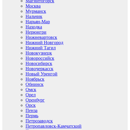
Магнитогорск
Москва
Мурманск
Нальчик
Нарьян-Мар
Находка
Нерюнгри
Нижневартовск
Нижний Новгород
Нижний Тагил
Новокузнецк
Новороссийск
Новосибирск
Новочеркасск
Новый Уренгой
Ноябрьск
Обнинск
Омск
Орел
Оренбург
Орск
Пенза
Пермь
Петрозаводск
Петропавловск-Камчатский