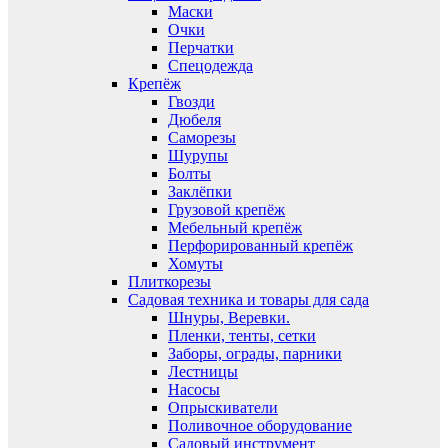
Маски
Очки
Перчатки
Спецодежда
Крепёж
Гвозди
Дюбеля
Саморезы
Шурупы
Болты
Заклёпки
Грузовой крепёж
Мебельный крепёж
Перфорированный крепёж
Хомуты
Плиткорезы
Садовая техника и товары для сада
Шнуры, Веревки.
Пленки, тенты, сетки
Заборы, ограды, парники
Лестницы
Насосы
Опрыскиватели
Поливочное оборудование
Садовый инструмент