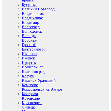
Брянск
Бугульма
Великий Новгород
Владивосток
Владикавказ
Владимир
Волгоград
Волгодонск
Вологда
Воронеж
Грозный
Екатеринбург
Иваново
Ижевск
Иркутск
Йошкар-Ола
Калининград
Калуга
Каменск-Уральский
Кемерово
Комсомольск-на-Амуре
Кострома
Краснодар
Красноярск
Липецк