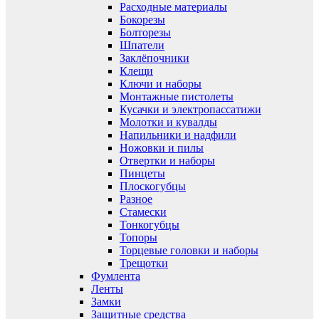
Расходные материалы
Бокорезы
Болторезы
Шпатели
Заклёпочники
Клещи
Ключи и наборы
Монтажные пистолеты
Кусачки и электропассатижи
Молотки и кувалды
Напильники и надфили
Ножовки и пилы
Отвертки и наборы
Пинцеты
Плоскогубцы
Разное
Стамески
Тонкогубцы
Топоры
Торцевые головки и наборы
Трещотки
Фумлента
Ленты
Замки
Защитные средства