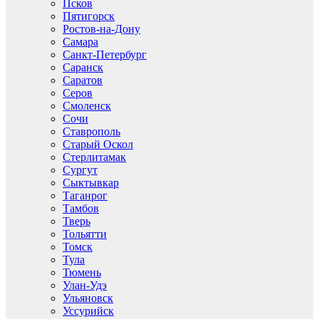
Псков
Пятигорск
Ростов-на-Дону
Самара
Санкт-Петербург
Саранск
Саратов
Серов
Смоленск
Сочи
Ставрополь
Старый Оскол
Стерлитамак
Сургут
Сыктывкар
Таганрог
Тамбов
Тверь
Тольятти
Томск
Тула
Тюмень
Улан-Удэ
Ульяновск
Уссурийск