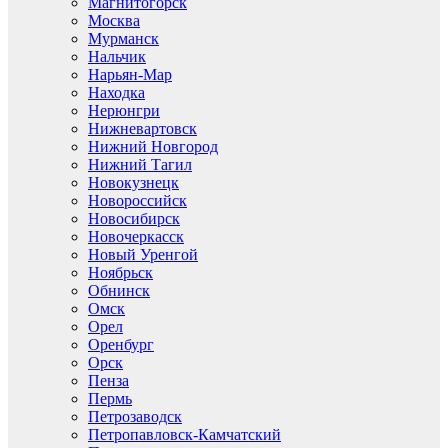
Магнитогорск
Москва
Мурманск
Нальчик
Нарьян-Мар
Находка
Нерюнгри
Нижневартовск
Нижний Новгород
Нижний Тагил
Новокузнецк
Новороссийск
Новосибирск
Новочеркасск
Новый Уренгой
Ноябрьск
Обнинск
Омск
Орел
Оренбург
Орск
Пенза
Пермь
Петрозаводск
Петропавловск-Камчатский