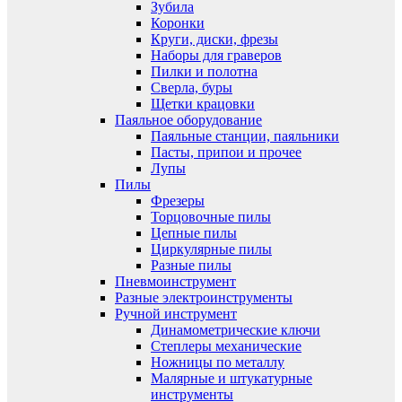
Зубила
Коронки
Круги, диски, фрезы
Наборы для граверов
Пилки и полотна
Сверла, буры
Щетки крацовки
Паяльное оборудование
Паяльные станции, паяльники
Пасты, припои и прочее
Лупы
Пилы
Фрезеры
Торцовочные пилы
Цепные пилы
Циркулярные пилы
Разные пилы
Пневмоинструмент
Разные электроинструменты
Ручной инструмент
Динамометрические ключи
Степлеры механические
Ножницы по металлу
Малярные и штукатурные
инструменты