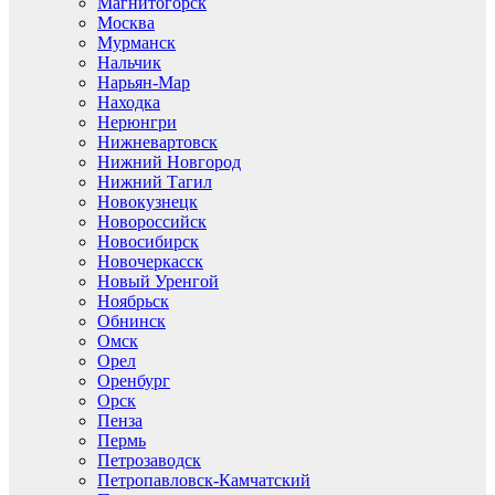
Магнитогорск
Москва
Мурманск
Нальчик
Нарьян-Мар
Находка
Нерюнгри
Нижневартовск
Нижний Новгород
Нижний Тагил
Новокузнецк
Новороссийск
Новосибирск
Новочеркасск
Новый Уренгой
Ноябрьск
Обнинск
Омск
Орел
Оренбург
Орск
Пенза
Пермь
Петрозаводск
Петропавловск-Камчатский