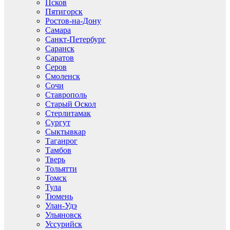
Псков
Пятигорск
Ростов-на-Дону
Самара
Санкт-Петербург
Саранск
Саратов
Серов
Смоленск
Сочи
Ставрополь
Старый Оскол
Стерлитамак
Сургут
Сыктывкар
Таганрог
Тамбов
Тверь
Тольятти
Томск
Тула
Тюмень
Улан-Удэ
Ульяновск
Уссурийск