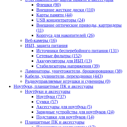
Флешки (90)
Внешние жесткие диски (110)
Карты памяти (44)
USB концентраторы (24)
Внешние оптические приводы, картридеры
(11)
Корпуса для накопителей (26)
Веб-камеры (16)
ИБП, защита питания
Источники бесперебойного питания (131)
Сетевые фильтры (152)
Аккумуляторы для ИБП (13)
Стабилизаторы напряжения (39)
Ламинаторы, уничтожители, брошюровщики (38)
Кабели, удлинители, переходники (443)
Радиоуправляемые игрушки и сувениры (0)
Ноутбуки, планшетные ПК и аксессуары
Ноутбуки и аксессуары
Ноутбуки (737)
Сумки (57)
Аксессуары для ноутбука (5)
Зарядные устройства для ноутбуков (24)
Подставки для ноутбуков (14)
Планшетные ПК и аксессуары