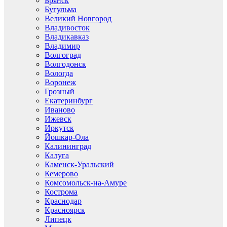
Брянск
Бугульма
Великий Новгород
Владивосток
Владикавказ
Владимир
Волгоград
Волгодонск
Вологда
Воронеж
Грозный
Екатеринбург
Иваново
Ижевск
Иркутск
Йошкар-Ола
Калининград
Калуга
Каменск-Уральский
Кемерово
Комсомольск-на-Амуре
Кострома
Краснодар
Красноярск
Липецк