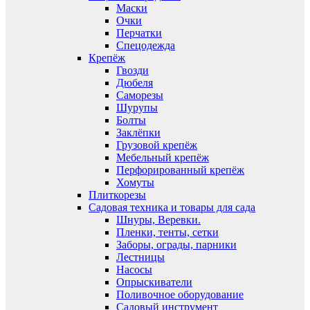
Маски
Очки
Перчатки
Спецодежда
Крепёж
Гвозди
Дюбеля
Саморезы
Шурупы
Болты
Заклёпки
Грузовой крепёж
Мебельный крепёж
Перфорированный крепёж
Хомуты
Плиткорезы
Садовая техника и товары для сада
Шнуры, Веревки.
Пленки, тенты, сетки
Заборы, ограды, парники
Лестницы
Насосы
Опрыскиватели
Поливочное оборудование
Садовый инструмент