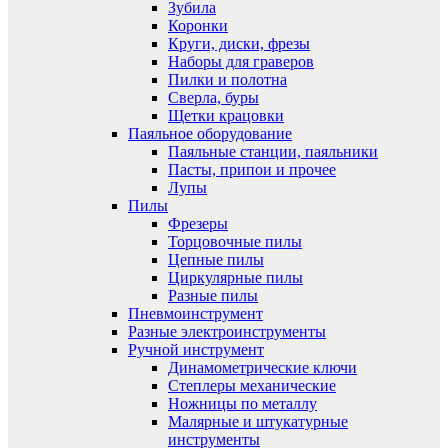
Зубила
Коронки
Круги, диски, фрезы
Наборы для граверов
Пилки и полотна
Сверла, буры
Щетки крацовки
Паяльное оборудование
Паяльные станции, паяльники
Пасты, припои и прочее
Лупы
Пилы
Фрезеры
Торцовочные пилы
Цепные пилы
Циркулярные пилы
Разные пилы
Пневмоинструмент
Разные электроинструменты
Ручной инструмент
Динамометрические ключи
Степлеры механические
Ножницы по металлу
Малярные и штукатурные
инструменты