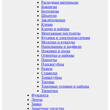
Расходные материалы
Бокорезы
Болторезы
Шпатели
Заклёпочники
Клещи
Ключи и наборы
Монтажные пистолеты
Кусачки и электропассатижи
Молотки и кувалды
Напильники и надфили
Ножовки и пилы
Отвертки и наборы
Пинцеты
Плоскогубцы
Разное
Стамески
Тонкогубцы
Топоры
Торцевые головки и наборы
Трещотки
Фумлента
Ленты
Замки
Защитные средства