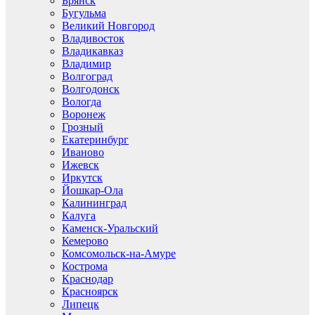
Брянск
Бугульма
Великий Новгород
Владивосток
Владикавказ
Владимир
Волгоград
Волгодонск
Вологда
Воронеж
Грозный
Екатеринбург
Иваново
Ижевск
Иркутск
Йошкар-Ола
Калининград
Калуга
Каменск-Уральский
Кемерово
Комсомольск-на-Амуре
Кострома
Краснодар
Красноярск
Липецк