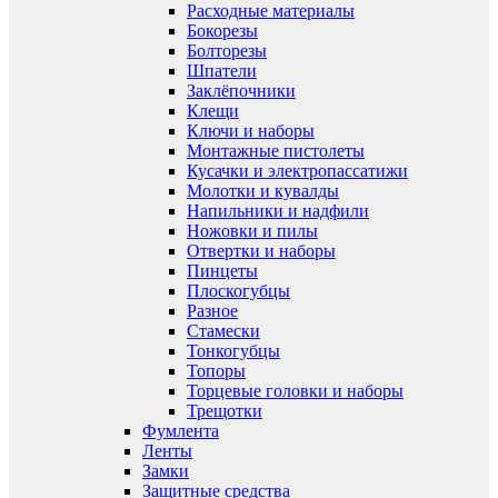
Расходные материалы
Бокорезы
Болторезы
Шпатели
Заклёпочники
Клещи
Ключи и наборы
Монтажные пистолеты
Кусачки и электропассатижи
Молотки и кувалды
Напильники и надфили
Ножовки и пилы
Отвертки и наборы
Пинцеты
Плоскогубцы
Разное
Стамески
Тонкогубцы
Топоры
Торцевые головки и наборы
Трещотки
Фумлента
Ленты
Замки
Защитные средства