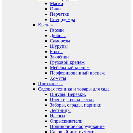
Маски
Очки
Перчатки
Спецодежда
Крепёж
Гвозди
Дюбеля
Саморезы
Шурупы
Болты
Заклёпки
Грузовой крепёж
Мебельный крепёж
Перфорированный крепёж
Хомуты
Плиткорезы
Садовая техника и товары для сада
Шнуры, Веревки.
Пленки, тенты, сетки
Заборы, ограды, парники
Лестницы
Насосы
Опрыскиватели
Поливочное оборудование
Садовый инструмент