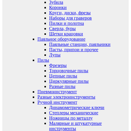
Зубила
Коронки
Круги, диски, фрезы
Наборы для граверов
Пилки и полотна
Сверла, буры
Щетки крацовки
Паяльное оборудование
Паяльные станции, паяльники
Пасты, припои и прочее
Лупы
Пилы
Фрезеры
Торцовочные пилы
Цепные пилы
Циркулярные пилы
Разные пилы
Пневмоинструмент
Разные электроинструменты
Ручной инструмент
Динамометрические ключи
Степлеры механические
Ножницы по металлу
Малярные и штукатурные
инструменты