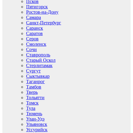
Псков
Пятигорск
Ростов-на-Дону
Самара
Санкт-Петербург
Саранск
Саратов
Серов
Смоленск
Сочи
Ставрополь
Старый Оскол
Стерлитамак
Сургут
Сыктывкар
Таганрог
Тамбов
Тверь
Тольятти
Томск
Тула
Тюмень
Улан-Удэ
Ульяновск
Уссурийск