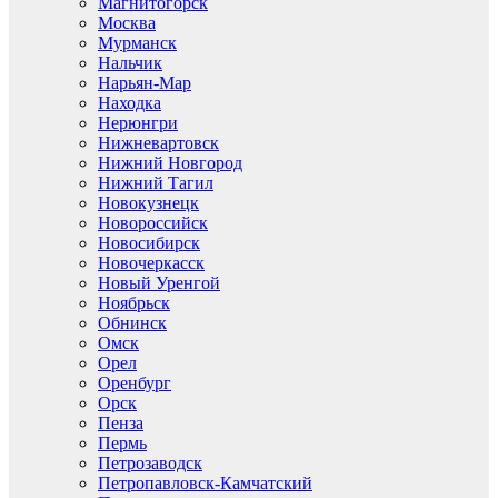
Магнитогорск
Москва
Мурманск
Нальчик
Нарьян-Мар
Находка
Нерюнгри
Нижневартовск
Нижний Новгород
Нижний Тагил
Новокузнецк
Новороссийск
Новосибирск
Новочеркасск
Новый Уренгой
Ноябрьск
Обнинск
Омск
Орел
Оренбург
Орск
Пенза
Пермь
Петрозаводск
Петропавловск-Камчатский