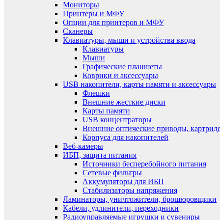
Мониторы
Принтеры и МФУ
Опции для принтеров и МФУ
Сканеры
Клавиатуры, мыши и устройства ввода
Клавиатуры
Мыши
Графические планшеты
Коврики и аксессуары
USB накопители, карты памяти и аксессуары
Флешки
Внешние жесткие диски
Карты памяти
USB концентраторы
Внешние оптические приводы, картрид
Корпуса для накопителей
Веб-камеры
ИБП, защита питания
Источники бесперебойного питания
Сетевые фильтры
Аккумуляторы для ИБП
Стабилизаторы напряжения
Ламинаторы, уничтожители, брошюровщики
Кабели, удлинители, переходники
Радиоуправляемые игрушки и сувениры