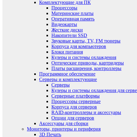
Комплектующие для ПК
Процессоры
Материнские платы
Оперативная память
Видеокарты
Жесткие диски
Накопители SSD
Звуковые карты, TV, FM тюнеры
Корпуса для компьютеров
Блоки питания
Кулеры и системы охлаждения
Оптические приводы, картридеры
Платы расширения, контроллеры
Программное обеспечение
Серверы и комплектующие
Серверы
Кулеры и системы охлаждения для серв
Серверные платформы
Процессоры серверные
Корпуса для серверов
RAID-контроллеры и аксессуары
Опции для серверов
Аксессуары для сборки
Мониторы, принтеры и периферия
3D Печать