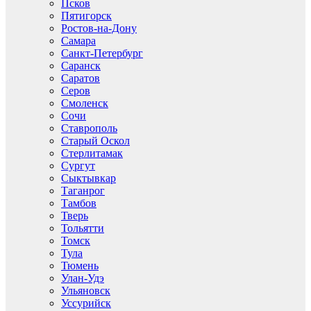
Псков
Пятигорск
Ростов-на-Дону
Самара
Санкт-Петербург
Саранск
Саратов
Серов
Смоленск
Сочи
Ставрополь
Старый Оскол
Стерлитамак
Сургут
Сыктывкар
Таганрог
Тамбов
Тверь
Тольятти
Томск
Тула
Тюмень
Улан-Удэ
Ульяновск
Уссурийск