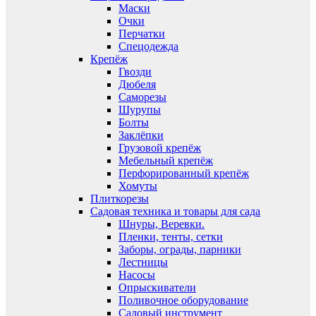
Маски
Очки
Перчатки
Спецодежда
Крепёж
Гвозди
Дюбеля
Саморезы
Шурупы
Болты
Заклёпки
Грузовой крепёж
Мебельный крепёж
Перфорированный крепёж
Хомуты
Плиткорезы
Садовая техника и товары для сада
Шнуры, Веревки.
Пленки, тенты, сетки
Заборы, ограды, парники
Лестницы
Насосы
Опрыскиватели
Поливочное оборудование
Садовый инструмент