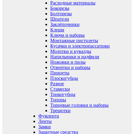
Расходные материалы
Бокорезы
Болторезы
Шпатели
Заклёпочники
Клещи
Ключи и наборы
Монтажные пистолеты
Кусачки и электропассатижи
Молотки и кувалды
Напильники и надфили
Ножовки и пилы
Отвертки и наборы
Пинцеты
Плоскогубцы
Разное
Стамески
Тонкогубцы
Топоры
Торцевые головки и наборы
Трещотки
Фумлента
Ленты
Замки
Защитные средства