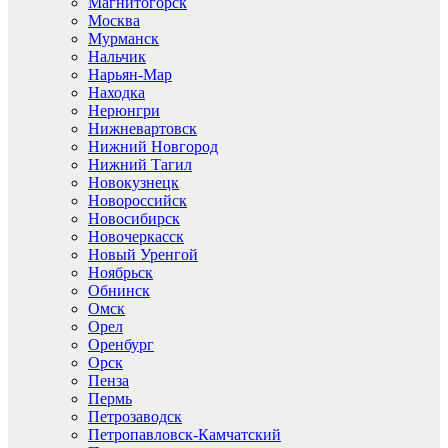
Магнитогорск
Москва
Мурманск
Нальчик
Нарьян-Мар
Находка
Нерюнгри
Нижневартовск
Нижний Новгород
Нижний Тагил
Новокузнецк
Новороссийск
Новосибирск
Новочеркасск
Новый Уренгой
Ноябрьск
Обнинск
Омск
Орел
Оренбург
Орск
Пенза
Пермь
Петрозаводск
Петропавловск-Камчатский