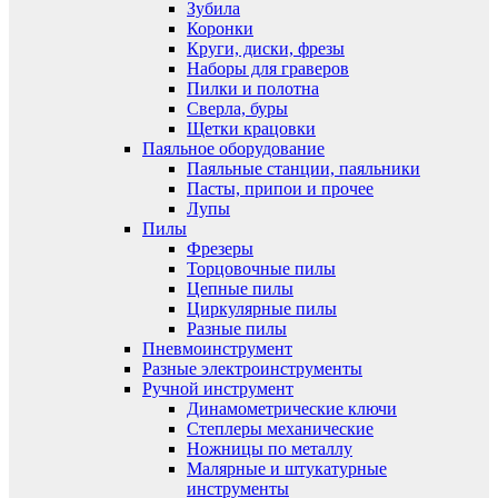
Зубила
Коронки
Круги, диски, фрезы
Наборы для граверов
Пилки и полотна
Сверла, буры
Щетки крацовки
Паяльное оборудование
Паяльные станции, паяльники
Пасты, припои и прочее
Лупы
Пилы
Фрезеры
Торцовочные пилы
Цепные пилы
Циркулярные пилы
Разные пилы
Пневмоинструмент
Разные электроинструменты
Ручной инструмент
Динамометрические ключи
Степлеры механические
Ножницы по металлу
Малярные и штукатурные
инструменты