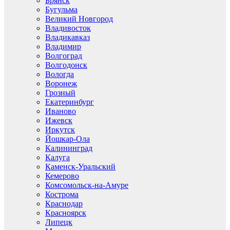
Брянск
Бугульма
Великий Новгород
Владивосток
Владикавказ
Владимир
Волгоград
Волгодонск
Вологда
Воронеж
Грозный
Екатеринбург
Иваново
Ижевск
Иркутск
Йошкар-Ола
Калининград
Калуга
Каменск-Уральский
Кемерово
Комсомольск-на-Амуре
Кострома
Краснодар
Красноярск
Липецк