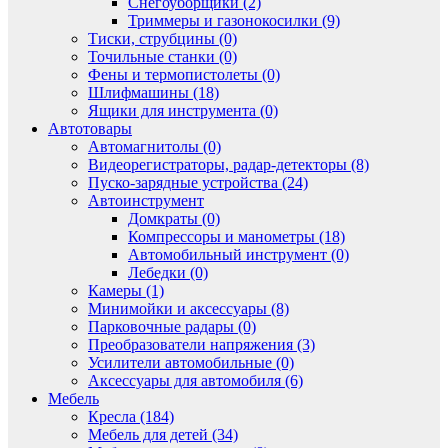
Снегоуборщики (2)
Триммеры и газонокосилки (9)
Тиски, струбцины (0)
Точильные станки (0)
Фены и термопистолеты (0)
Шлифмашины (18)
Ящики для инструмента (0)
Автотовары
Автомагнитолы (0)
Видеорегистраторы, радар-детекторы (8)
Пуско-зарядные устройства (24)
Автоинструмент
Домкраты (0)
Компрессоры и манометры (18)
Автомобильный инструмент (0)
Лебедки (0)
Камеры (1)
Минимойки и аксессуары (8)
Парковочные радары (0)
Преобразователи напряжения (3)
Усилители автомобильные (0)
Аксессуары для автомобиля (6)
Мебель
Кресла (184)
Мебель для детей (34)