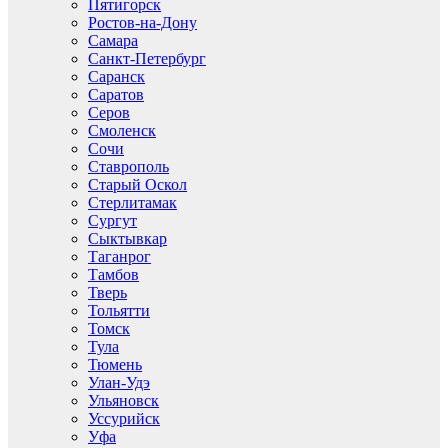
Пятигорск
Ростов-на-Дону
Самара
Санкт-Петербург
Саранск
Саратов
Серов
Смоленск
Сочи
Ставрополь
Старый Оскол
Стерлитамак
Сургут
Сыктывкар
Таганрог
Тамбов
Тверь
Тольятти
Томск
Тула
Тюмень
Улан-Удэ
Ульяновск
Уссурийск
Уфа