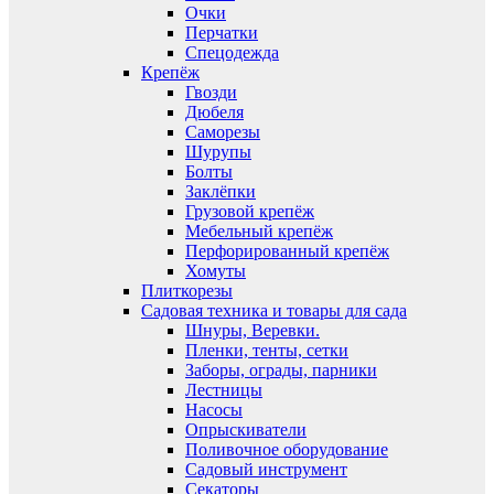
Очки
Перчатки
Спецодежда
Крепёж
Гвозди
Дюбеля
Саморезы
Шурупы
Болты
Заклёпки
Грузовой крепёж
Мебельный крепёж
Перфорированный крепёж
Хомуты
Плиткорезы
Садовая техника и товары для сада
Шнуры, Веревки.
Пленки, тенты, сетки
Заборы, ограды, парники
Лестницы
Насосы
Опрыскиватели
Поливочное оборудование
Садовый инструмент
Секаторы