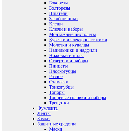
Бокорезы
Болторезы
Шпатели
Заклёпочники
Клещи
Ключи и наборы
Монтажные пистолеты
Кусачки и электропассатижи
Молотки и кувалды
Напильники и надфили
Ножовки и пилы
Отвертки и наборы
Пинцеты
Плоскогубцы
Разное
Стамески
Тонкогубцы
Топоры
Торцевые головки и наборы
Трещотки
Фумлента
Ленты
Замки
Защитные средства
Маски