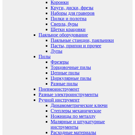
Коронки
Круги, диски, фрезы
Наборы для граверов
Пилки и полотна
Сверла, буры
Щетки крацовки
Паяльное оборудование
Паяльные станции, паяльники
Пасты, припои и прочее
Лупы
Пилы
Фрезеры
Торцовочные пилы
Цепные пилы
Циркулярные пилы
Разные пилы
Пневмоинструмент
Разные электроинструменты
Ручной инструмент
Динамометрические ключи
Степлеры механические
Ножницы по металлу
Малярные и штукатурные
инструменты
Расходные материалы