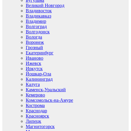
Бугульма
Великий Новгород
Владивосток
Владикавказ
Владимир
Волгоград
Волгодонск
Вологда
Воронеж
Грозный
Екатеринбург
Иваново
Ижевск
Иркутск
Йошкар-Ола
Калининград
Калуга
Каменск-Уральский
Кемерово
Комсомольск-на-Амуре
Кострома
Краснодар
Красноярск
Липецк
Магнитогорск