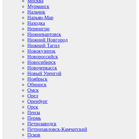
Москва
Мурманск
Нальчик
Нарьян-Мар
Находка
Нерюнгри
Нижневартовск
Нижний Новгород
Нижний Тагил
Новокузнецк
Новороссийск
Новосибирск
Новочеркасск
Новый Уренгой
Ноябрьск
Обнинск
Омск
Орел
Оренбург
Орск
Пенза
Пермь
Петрозаводск
Петропавловск-Камчатский
Псков