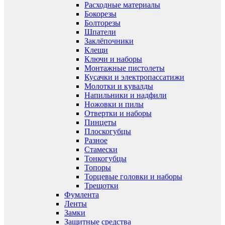
Расходные материалы
Бокорезы
Болторезы
Шпатели
Заклёпочники
Клещи
Ключи и наборы
Монтажные пистолеты
Кусачки и электропассатижи
Молотки и кувалды
Напильники и надфили
Ножовки и пилы
Отвертки и наборы
Пинцеты
Плоскогубцы
Разное
Стамески
Тонкогубцы
Топоры
Торцевые головки и наборы
Трещотки
Фумлента
Ленты
Замки
Защитные средства