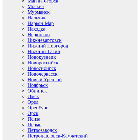
Магнитогорск
Москва
Мурманск
Нальчик
Нарьян-Мар
Находка
Нерюнгри
Нижневартовск
Нижний Новгород
Нижний Тагил
Новокузнецк
Новороссийск
Новосибирск
Новочеркасск
Новый Уренгой
Ноябрьск
Обнинск
Омск
Орел
Оренбург
Орск
Пенза
Пермь
Петрозаводск
Петропавловск-Камчатский