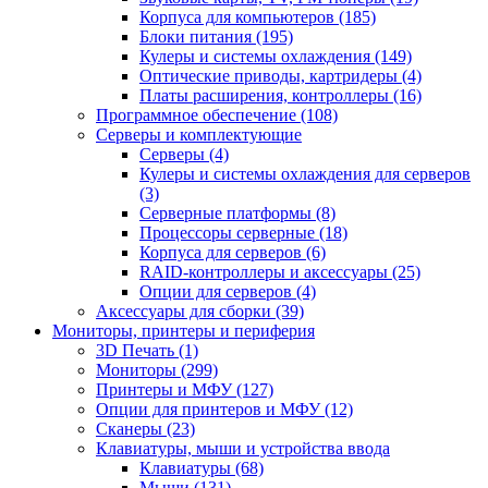
Корпуса для компьютеров (185)
Блоки питания (195)
Кулеры и системы охлаждения (149)
Оптические приводы, картридеры (4)
Платы расширения, контроллеры (16)
Программное обеспечение (108)
Серверы и комплектующие
Серверы (4)
Кулеры и системы охлаждения для серверов
(3)
Серверные платформы (8)
Процессоры серверные (18)
Корпуса для серверов (6)
RAID-контроллеры и аксессуары (25)
Опции для серверов (4)
Аксессуары для сборки (39)
Мониторы, принтеры и периферия
3D Печать (1)
Мониторы (299)
Принтеры и МФУ (127)
Опции для принтеров и МФУ (12)
Сканеры (23)
Клавиатуры, мыши и устройства ввода
Клавиатуры (68)
Мыши (131)