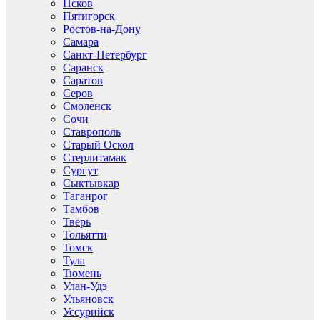
Псков
Пятигорск
Ростов-на-Дону
Самара
Санкт-Петербург
Саранск
Саратов
Серов
Смоленск
Сочи
Ставрополь
Старый Оскол
Стерлитамак
Сургут
Сыктывкар
Таганрог
Тамбов
Тверь
Тольятти
Томск
Тула
Тюмень
Улан-Удэ
Ульяновск
Уссурийск