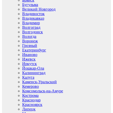
Брянск
Бугульма
Великий Новгород
Владивосток
Владикавказ
Владимир
Волгоград
Волгодонск
Вологда
Воронеж
Грозный
Екатеринбург
Иваново
Ижевск
Иркутск
Йошкар-Ола
Калининград
Калуга
Каменск-Уральский
Кемерово
Комсомольск-на-Амуре
Кострома
Краснодар
Красноярск
Липецк