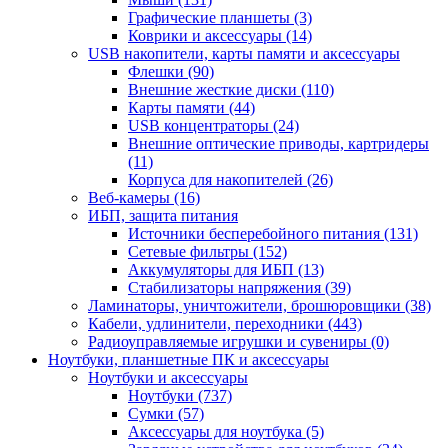
Графические планшеты (3)
Коврики и аксессуары (14)
USB накопители, карты памяти и аксессуары
Флешки (90)
Внешние жесткие диски (110)
Карты памяти (44)
USB концентраторы (24)
Внешние оптические приводы, картридеры
(11)
Корпуса для накопителей (26)
Веб-камеры (16)
ИБП, защита питания
Источники бесперебойного питания (131)
Сетевые фильтры (152)
Аккумуляторы для ИБП (13)
Стабилизаторы напряжения (39)
Ламинаторы, уничтожители, брошюровщики (38)
Кабели, удлинители, переходники (443)
Радиоуправляемые игрушки и сувениры (0)
Ноутбуки, планшетные ПК и аксессуары
Ноутбуки и аксессуары
Ноутбуки (737)
Сумки (57)
Аксессуары для ноутбука (5)