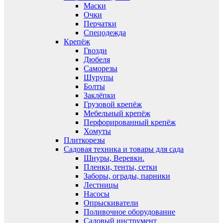
Маски
Очки
Перчатки
Спецодежда
Крепёж
Гвозди
Дюбеля
Саморезы
Шурупы
Болты
Заклёпки
Грузовой крепёж
Мебельный крепёж
Перфорированный крепёж
Хомуты
Плиткорезы
Садовая техника и товары для сада
Шнуры, Веревки.
Пленки, тенты, сетки
Заборы, ограды, парники
Лестницы
Насосы
Опрыскиватели
Поливочное оборудование
Садовый инструмент