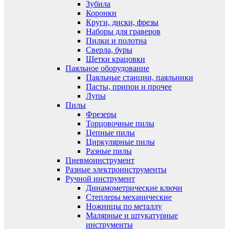
Зубила
Коронки
Круги, диски, фрезы
Наборы для граверов
Пилки и полотна
Сверла, буры
Щетки крацовки
Паяльное оборудование
Паяльные станции, паяльники
Пасты, припои и прочее
Лупы
Пилы
Фрезеры
Торцовочные пилы
Цепные пилы
Циркулярные пилы
Разные пилы
Пневмоинструмент
Разные электроинструменты
Ручной инструмент
Динамометрические ключи
Степлеры механические
Ножницы по металлу
Малярные и штукатурные
инструменты