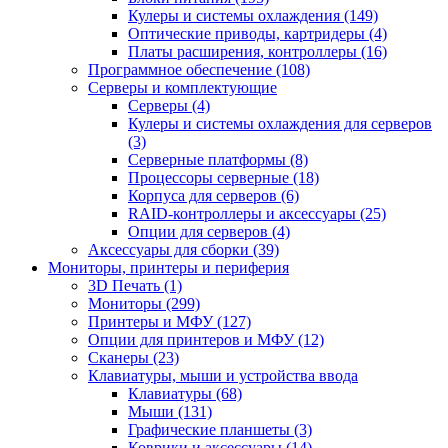
Кулеры и системы охлаждения (149)
Оптические приводы, картридеры (4)
Платы расширения, контроллеры (16)
Программное обеспечение (108)
Серверы и комплектующие
Серверы (4)
Кулеры и системы охлаждения для серверов
(3)
Серверные платформы (8)
Процессоры серверные (18)
Корпуса для серверов (6)
RAID-контроллеры и аксессуары (25)
Опции для серверов (4)
Аксессуары для сборки (39)
Мониторы, принтеры и периферия
3D Печать (1)
Мониторы (299)
Принтеры и МФУ (127)
Опции для принтеров и МФУ (12)
Сканеры (23)
Клавиатуры, мыши и устройства ввода
Клавиатуры (68)
Мыши (131)
Графические планшеты (3)
Коврики и аксессуары (14)