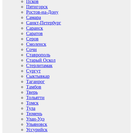
Псков
Пятигорск
Ростов-на-Дону
Самара
Санкт-Петербург
Саранск
Саратов
Серов
Смоленск
Сочи
Ставрополь
Старый Оскол
Стерлитамак
Сургут
Сыктывкар
Таганрог
Тамбов
Тверь
Тольятти
Томск
Тула
Тюмень
Улан-Удэ
Ульяновск
Уссурийск