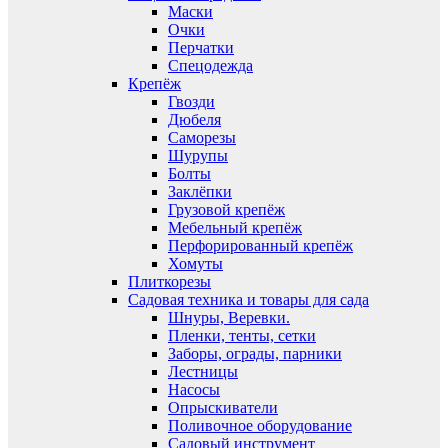
Маски
Очки
Перчатки
Спецодежда
Крепёж
Гвозди
Дюбеля
Саморезы
Шурупы
Болты
Заклёпки
Грузовой крепёж
Мебельный крепёж
Перфорированный крепёж
Хомуты
Плиткорезы
Садовая техника и товары для сада
Шнуры, Веревки.
Пленки, тенты, сетки
Заборы, ограды, парники
Лестницы
Насосы
Опрыскиватели
Поливочное оборудование
Садовый инструмент