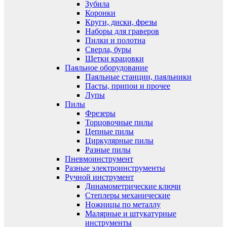
Зубила
Коронки
Круги, диски, фрезы
Наборы для граверов
Пилки и полотна
Сверла, буры
Щетки крацовки
Паяльное оборудование
Паяльные станции, паяльники
Пасты, припои и прочее
Лупы
Пилы
Фрезеры
Торцовочные пилы
Цепные пилы
Циркулярные пилы
Разные пилы
Пневмоинструмент
Разные электроинструменты
Ручной инструмент
Динамометрические ключи
Степлеры механические
Ножницы по металлу
Малярные и штукатурные
инструменты