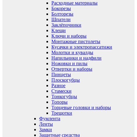
Расходные материалы
Бокорезы
Болторезы
Шпатели
Заклёпочники
Клещи
Ключи и наборы
Монтажные пистолеты
Кусачки и электропассатижи
Молотки и кувалды
Напильники и надфили
Ножовки и пилы
Отвертки и наборы
Пинцеты
Плоскогубцы
Разное
Стамески
Тонкогубцы
Топоры
Торцевые головки и наборы
Трещотки
Фумлента
Ленты
Замки
Защитные средства