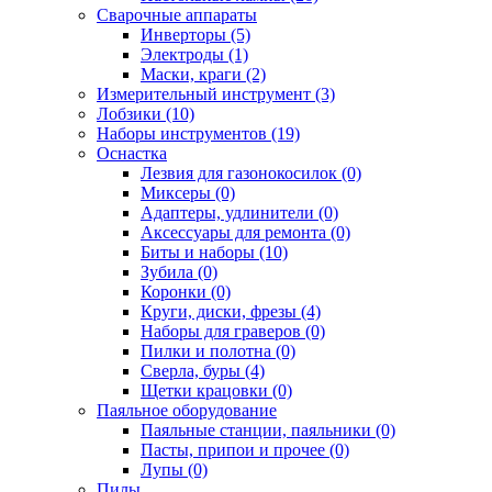
Сварочные аппараты
Инверторы (5)
Электроды (1)
Маски, краги (2)
Измерительный инструмент (3)
Лобзики (10)
Наборы инструментов (19)
Оснастка
Лезвия для газонокосилок (0)
Миксеры (0)
Адаптеры, удлинители (0)
Аксессуары для ремонта (0)
Биты и наборы (10)
Зубила (0)
Коронки (0)
Круги, диски, фрезы (4)
Наборы для граверов (0)
Пилки и полотна (0)
Сверла, буры (4)
Щетки крацовки (0)
Паяльное оборудование
Паяльные станции, паяльники (0)
Пасты, припои и прочее (0)
Лупы (0)
Пилы