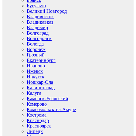
Брянск
Бугульма
Великий Новгород
Владивосток
Владикавказ
Владимир
Волгоград
Волгодонск
Вологда
Воронеж
Грозный
Екатеринбург
Иваново
Ижевск
Иркутск
Йошкар-Ола
Калининград
Калуга
Каменск-Уральский
Кемерово
Комсомольск-на-Амуре
Кострома
Краснодар
Красноярск
Липецк