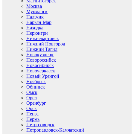
Магнитогорск
Москва
Мурманск
Нальчик
Нарьян-Мар
Находка
Нерюнгри
Нижневартовск
Нижний Новгород
Нижний Тагил
Новокузнецк
Новороссийск
Новосибирск
Новочеркасск
Новый Уренгой
Ноябрьск
Обнинск
Омск
Орел
Оренбург
Орск
Пенза
Пермь
Петрозаводск
Петропавловск-Камчатский