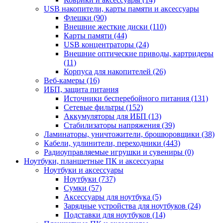
USB накопители, карты памяти и аксессуары
Флешки (90)
Внешние жесткие диски (110)
Карты памяти (44)
USB концентраторы (24)
Внешние оптические приводы, картридеры
(11)
Корпуса для накопителей (26)
Веб-камеры (16)
ИБП, защита питания
Источники бесперебойного питания (131)
Сетевые фильтры (152)
Аккумуляторы для ИБП (13)
Стабилизаторы напряжения (39)
Ламинаторы, уничтожители, брошюровщики (38)
Кабели, удлинители, переходники (443)
Радиоуправляемые игрушки и сувениры (0)
Ноутбуки, планшетные ПК и аксессуары
Ноутбуки и аксессуары
Ноутбуки (737)
Сумки (57)
Аксессуары для ноутбука (5)
Зарядные устройства для ноутбуков (24)
Подставки для ноутбуков (14)