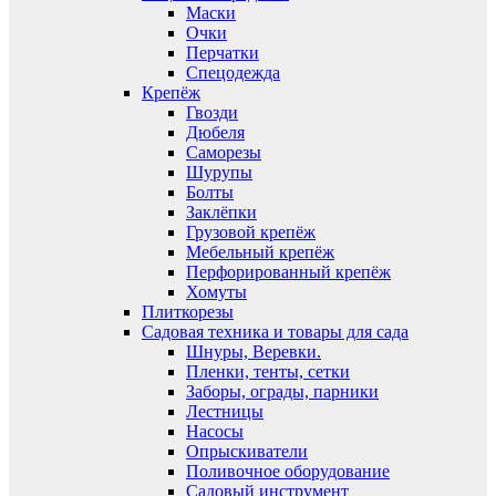
Маски
Очки
Перчатки
Спецодежда
Крепёж
Гвозди
Дюбеля
Саморезы
Шурупы
Болты
Заклёпки
Грузовой крепёж
Мебельный крепёж
Перфорированный крепёж
Хомуты
Плиткорезы
Садовая техника и товары для сада
Шнуры, Веревки.
Пленки, тенты, сетки
Заборы, ограды, парники
Лестницы
Насосы
Опрыскиватели
Поливочное оборудование
Садовый инструмент