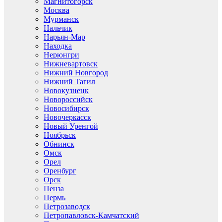
Магнитогорск
Москва
Мурманск
Нальчик
Нарьян-Мар
Находка
Нерюнгри
Нижневартовск
Нижний Новгород
Нижний Тагил
Новокузнецк
Новороссийск
Новосибирск
Новочеркасск
Новый Уренгой
Ноябрьск
Обнинск
Омск
Орел
Оренбург
Орск
Пенза
Пермь
Петрозаводск
Петропавловск-Камчатский