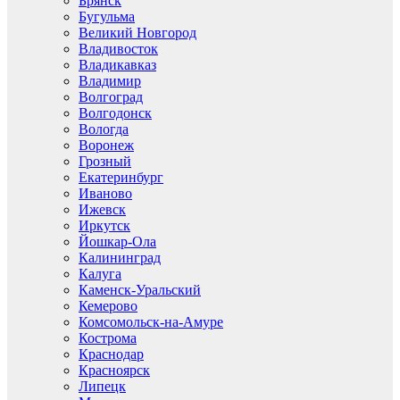
Брянск
Бугульма
Великий Новгород
Владивосток
Владикавказ
Владимир
Волгоград
Волгодонск
Вологда
Воронеж
Грозный
Екатеринбург
Иваново
Ижевск
Иркутск
Йошкар-Ола
Калининград
Калуга
Каменск-Уральский
Кемерово
Комсомольск-на-Амуре
Кострома
Краснодар
Красноярск
Липецк