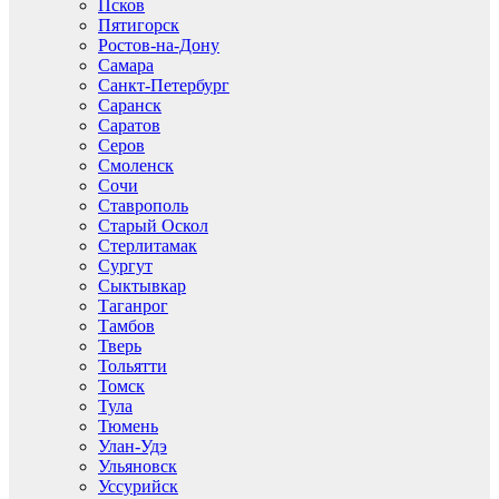
Псков
Пятигорск
Ростов-на-Дону
Самара
Санкт-Петербург
Саранск
Саратов
Серов
Смоленск
Сочи
Ставрополь
Старый Оскол
Стерлитамак
Сургут
Сыктывкар
Таганрог
Тамбов
Тверь
Тольятти
Томск
Тула
Тюмень
Улан-Удэ
Ульяновск
Уссурийск