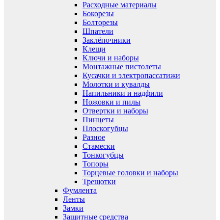
Расходные материалы
Бокорезы
Болторезы
Шпатели
Заклёпочники
Клещи
Ключи и наборы
Монтажные пистолеты
Кусачки и электропассатижи
Молотки и кувалды
Напильники и надфили
Ножовки и пилы
Отвертки и наборы
Пинцеты
Плоскогубцы
Разное
Стамески
Тонкогубцы
Топоры
Торцевые головки и наборы
Трещотки
Фумлента
Ленты
Замки
Защитные средства