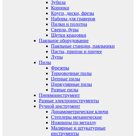
Зубила
Коронки
Круги, диски, фрезы
Наборы для граверов
Пилки и полотна
Сверла, буры
Щетки крацовки
Паяльное оборудование
Паяльные станции, паяльники
Пасты, припои и прочее
Лупы
Пилы
Фрезеры
Торцовочные пилы
Цепные пилы
Циркулярные пилы
Разные пилы
Пневмоинструмент
Разные электроинструменты
Ручной инструмент
Динамометрические ключи
Степлеры механические
Ножницы по металлу
Малярные и штукатурные
инструменты