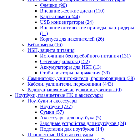
Флешки (90)
Внешние жесткие диски (110)
Карты памяти (44)
USB концентраторы (24)
Внешние оптические приводы, картридеры
(11)
Корпуса для накопителей (26)
Веб-камеры (16)
ИБП, защита питания
Источники бесперебойного питания (131)
Сетевые фильтры (152)
Аккумуляторы для ИБП (13)
Стабилизаторы напряжения (39)
Ламинаторы, уничтожители, брошюровщики (38)
Кабели, удлинители, переходники (443)
Радиоуправляемые игрушки и сувениры (0)
Ноутбуки, планшетные ПК и аксессуары
Ноутбуки и аксессуары
Ноутбуки (737)
Сумки (57)
Аксессуары для ноутбука (5)
Зарядные устройства для ноутбуков (24)
Подставки для ноутбуков (14)
Планшетные ПК и аксессуары