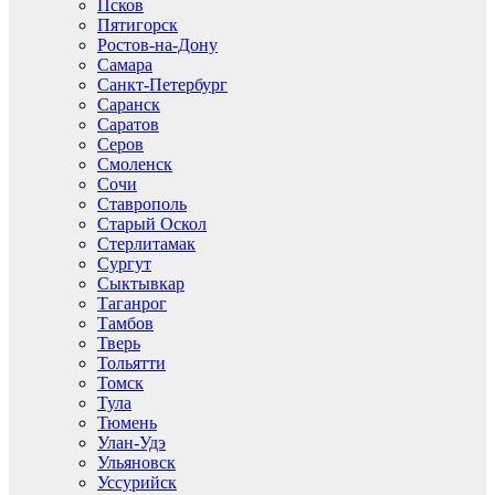
Псков
Пятигорск
Ростов-на-Дону
Самара
Санкт-Петербург
Саранск
Саратов
Серов
Смоленск
Сочи
Ставрополь
Старый Оскол
Стерлитамак
Сургут
Сыктывкар
Таганрог
Тамбов
Тверь
Тольятти
Томск
Тула
Тюмень
Улан-Удэ
Ульяновск
Уссурийск