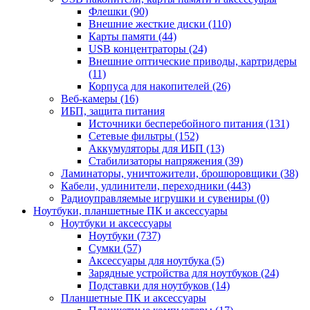
Флешки (90)
Внешние жесткие диски (110)
Карты памяти (44)
USB концентраторы (24)
Внешние оптические приводы, картридеры
(11)
Корпуса для накопителей (26)
Веб-камеры (16)
ИБП, защита питания
Источники бесперебойного питания (131)
Сетевые фильтры (152)
Аккумуляторы для ИБП (13)
Стабилизаторы напряжения (39)
Ламинаторы, уничтожители, брошюровщики (38)
Кабели, удлинители, переходники (443)
Радиоуправляемые игрушки и сувениры (0)
Ноутбуки, планшетные ПК и аксессуары
Ноутбуки и аксессуары
Ноутбуки (737)
Сумки (57)
Аксессуары для ноутбука (5)
Зарядные устройства для ноутбуков (24)
Подставки для ноутбуков (14)
Планшетные ПК и аксессуары