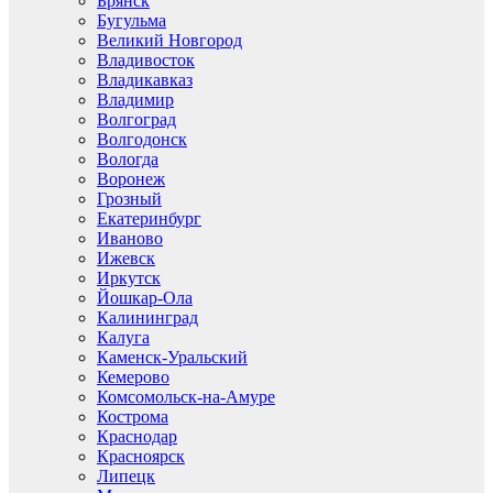
Брянск
Бугульма
Великий Новгород
Владивосток
Владикавказ
Владимир
Волгоград
Волгодонск
Вологда
Воронеж
Грозный
Екатеринбург
Иваново
Ижевск
Иркутск
Йошкар-Ола
Калининград
Калуга
Каменск-Уральский
Кемерово
Комсомольск-на-Амуре
Кострома
Краснодар
Красноярск
Липецк