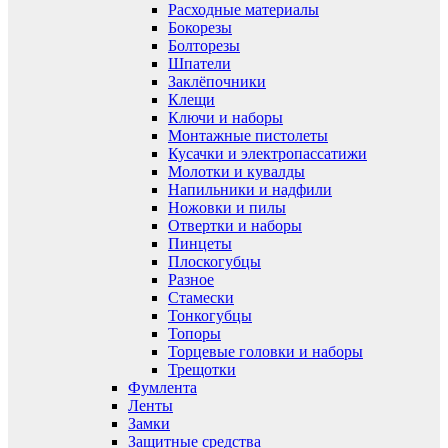
Расходные материалы
Бокорезы
Болторезы
Шпатели
Заклёпочники
Клещи
Ключи и наборы
Монтажные пистолеты
Кусачки и электропассатижи
Молотки и кувалды
Напильники и надфили
Ножовки и пилы
Отвертки и наборы
Пинцеты
Плоскогубцы
Разное
Стамески
Тонкогубцы
Топоры
Торцевые головки и наборы
Трещотки
Фумлента
Ленты
Замки
Защитные средства