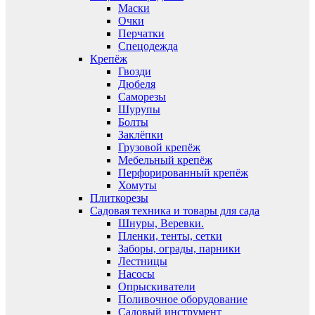
Маски
Очки
Перчатки
Спецодежда
Крепёж
Гвозди
Дюбеля
Саморезы
Шурупы
Болты
Заклёпки
Грузовой крепёж
Мебельный крепёж
Перфорированный крепёж
Хомуты
Плиткорезы
Садовая техника и товары для сада
Шнуры, Веревки.
Пленки, тенты, сетки
Заборы, ограды, парники
Лестницы
Насосы
Опрыскиватели
Поливочное оборудование
Садовый инструмент