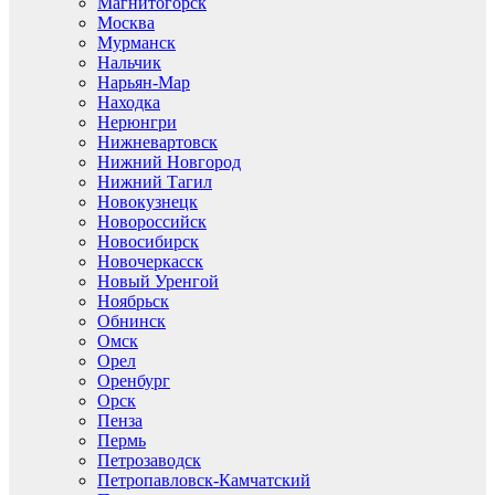
Магнитогорск
Москва
Мурманск
Нальчик
Нарьян-Мар
Находка
Нерюнгри
Нижневартовск
Нижний Новгород
Нижний Тагил
Новокузнецк
Новороссийск
Новосибирск
Новочеркасск
Новый Уренгой
Ноябрьск
Обнинск
Омск
Орел
Оренбург
Орск
Пенза
Пермь
Петрозаводск
Петропавловск-Камчатский