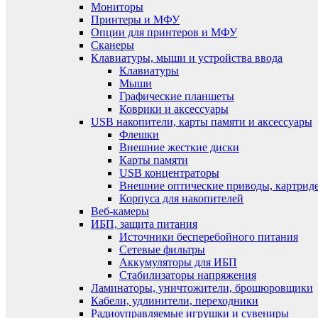
Мониторы
Принтеры и МФУ
Опции для принтеров и МФУ
Сканеры
Клавиатуры, мыши и устройства ввода
Клавиатуры
Мыши
Графические планшеты
Коврики и аксессуары
USB накопители, карты памяти и аксессуары
Флешки
Внешние жесткие диски
Карты памяти
USB концентраторы
Внешние оптические приводы, картрид
Корпуса для накопителей
Веб-камеры
ИБП, защита питания
Источники бесперебойного питания
Сетевые фильтры
Аккумуляторы для ИБП
Стабилизаторы напряжения
Ламинаторы, уничтожители, брошюровщики
Кабели, удлинители, переходники
Радиоуправляемые игрушки и сувениры