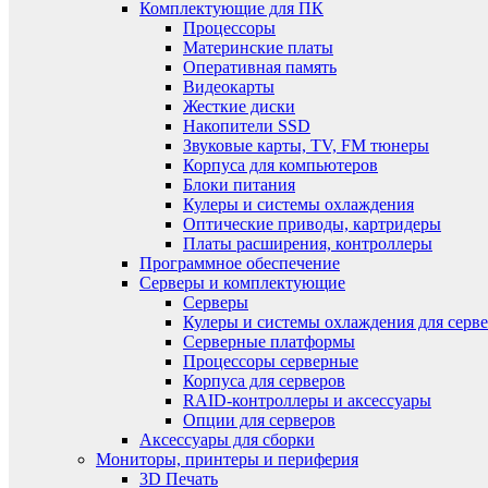
Комплектующие для ПК
Процессоры
Материнские платы
Оперативная память
Видеокарты
Жесткие диски
Накопители SSD
Звуковые карты, TV, FM тюнеры
Корпуса для компьютеров
Блоки питания
Кулеры и системы охлаждения
Оптические приводы, картридеры
Платы расширения, контроллеры
Программное обеспечение
Серверы и комплектующие
Серверы
Кулеры и системы охлаждения для серв
Серверные платформы
Процессоры серверные
Корпуса для серверов
RAID-контроллеры и аксессуары
Опции для серверов
Аксессуары для сборки
Мониторы, принтеры и периферия
3D Печать