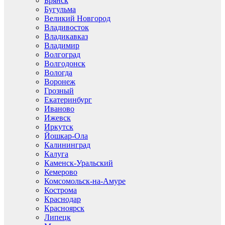
Брянск
Бугульма
Великий Новгород
Владивосток
Владикавказ
Владимир
Волгоград
Волгодонск
Вологда
Воронеж
Грозный
Екатеринбург
Иваново
Ижевск
Иркутск
Йошкар-Ола
Калининград
Калуга
Каменск-Уральский
Кемерово
Комсомольск-на-Амуре
Кострома
Краснодар
Красноярск
Липецк