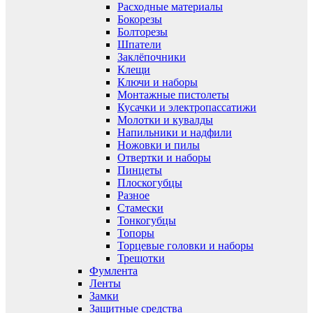
Расходные материалы
Бокорезы
Болторезы
Шпатели
Заклёпочники
Клещи
Ключи и наборы
Монтажные пистолеты
Кусачки и электропассатижи
Молотки и кувалды
Напильники и надфили
Ножовки и пилы
Отвертки и наборы
Пинцеты
Плоскогубцы
Разное
Стамески
Тонкогубцы
Топоры
Торцевые головки и наборы
Трещотки
Фумлента
Ленты
Замки
Защитные средства