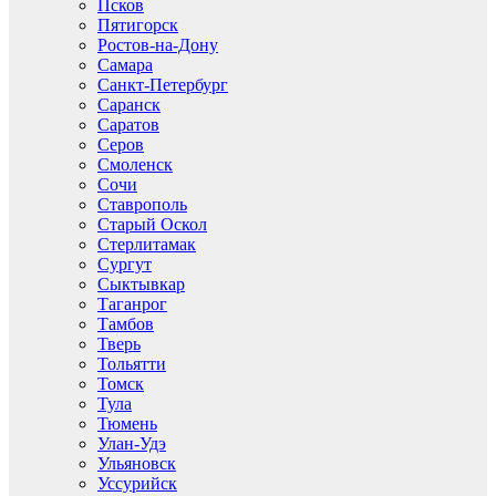
Псков
Пятигорск
Ростов-на-Дону
Самара
Санкт-Петербург
Саранск
Саратов
Серов
Смоленск
Сочи
Ставрополь
Старый Оскол
Стерлитамак
Сургут
Сыктывкар
Таганрог
Тамбов
Тверь
Тольятти
Томск
Тула
Тюмень
Улан-Удэ
Ульяновск
Уссурийск