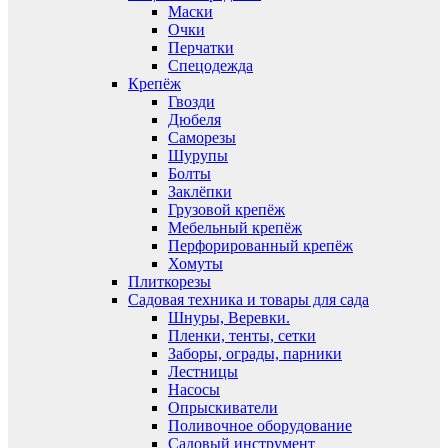
Маски
Очки
Перчатки
Спецодежда
Крепёж
Гвозди
Дюбеля
Саморезы
Шурупы
Болты
Заклёпки
Грузовой крепёж
Мебельный крепёж
Перфорированный крепёж
Хомуты
Плиткорезы
Садовая техника и товары для сада
Шнуры, Веревки.
Пленки, тенты, сетки
Заборы, ограды, парники
Лестницы
Насосы
Опрыскиватели
Поливочное оборудование
Садовый инструмент