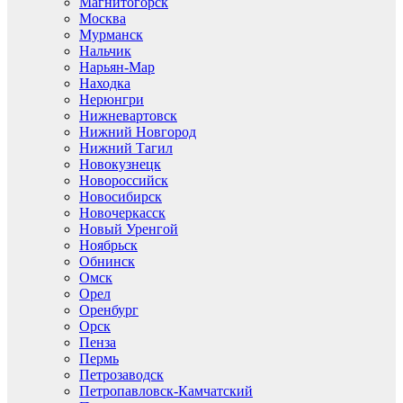
Магнитогорск
Москва
Мурманск
Нальчик
Нарьян-Мар
Находка
Нерюнгри
Нижневартовск
Нижний Новгород
Нижний Тагил
Новокузнецк
Новороссийск
Новосибирск
Новочеркасск
Новый Уренгой
Ноябрьск
Обнинск
Омск
Орел
Оренбург
Орск
Пенза
Пермь
Петрозаводск
Петропавловск-Камчатский