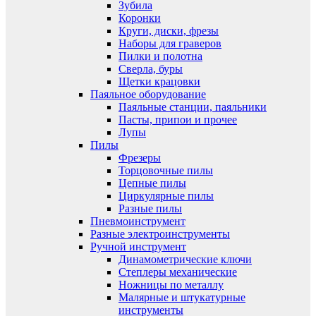
Зубила
Коронки
Круги, диски, фрезы
Наборы для граверов
Пилки и полотна
Сверла, буры
Щетки крацовки
Паяльное оборудование
Паяльные станции, паяльники
Пасты, припои и прочее
Лупы
Пилы
Фрезеры
Торцовочные пилы
Цепные пилы
Циркулярные пилы
Разные пилы
Пневмоинструмент
Разные электроинструменты
Ручной инструмент
Динамометрические ключи
Степлеры механические
Ножницы по металлу
Малярные и штукатурные
инструменты