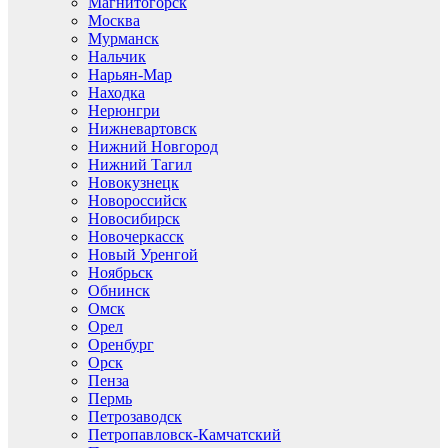
Магнитогорск
Москва
Мурманск
Нальчик
Нарьян-Мар
Находка
Нерюнгри
Нижневартовск
Нижний Новгород
Нижний Тагил
Новокузнецк
Новороссийск
Новосибирск
Новочеркасск
Новый Уренгой
Ноябрьск
Обнинск
Омск
Орел
Оренбург
Орск
Пенза
Пермь
Петрозаводск
Петропавловск-Камчатский