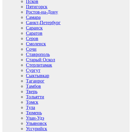
Псков
Пятигорск
Ростов-на-Дону
Самара
Санкт-Петербург
Саранск
Саратов
Серов
Смоленск
Сочи
Ставрополь
Старый Оскол
Стерлитамак
Сургут
Сыктывкар
Таганрог
Тамбов
Тверь
Тольятти
Томск
Тула
Тюмень
Улан-Удэ
Ульяновск
Уссурийск