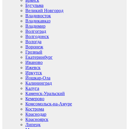
Брянск
Бугульма
Великий Новгород
Владивосток
Владикавказ
Владимир
Волгоград
Волгодонск
Вологда
Воронеж
Грозный
Екатеринбург
Иваново
Ижевск
Иркутск
Йошкар-Ола
Калининград
Калуга
Каменск-Уральский
Кемерово
Комсомольск-на-Амуре
Кострома
Краснодар
Красноярск
Липецк