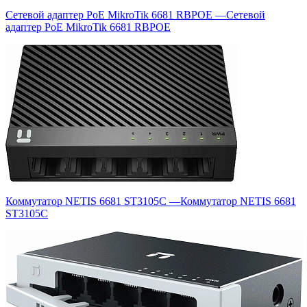
Сетевой адаптер PoE MikroTik 6681 RBPOE
—
Сетевой
адаптер PoE MikroTik 6681 RBPOE
Коммутатор NETIS 6681 ST3105C
—
Коммутатор NETIS 6681
ST3105C