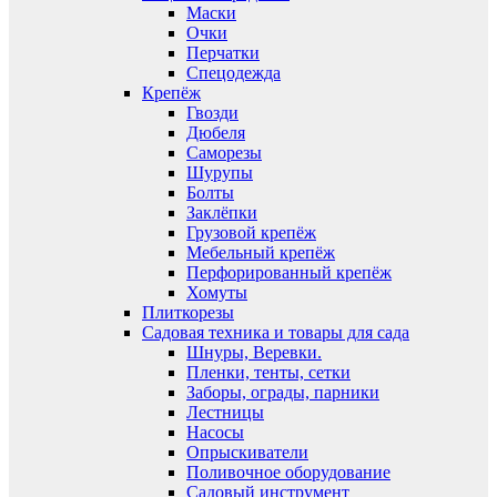
Маски
Очки
Перчатки
Спецодежда
Крепёж
Гвозди
Дюбеля
Саморезы
Шурупы
Болты
Заклёпки
Грузовой крепёж
Мебельный крепёж
Перфорированный крепёж
Хомуты
Плиткорезы
Садовая техника и товары для сада
Шнуры, Веревки.
Пленки, тенты, сетки
Заборы, ограды, парники
Лестницы
Насосы
Опрыскиватели
Поливочное оборудование
Садовый инструмент