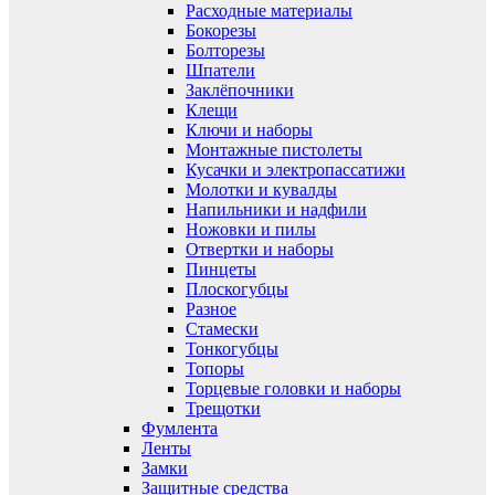
Расходные материалы
Бокорезы
Болторезы
Шпатели
Заклёпочники
Клещи
Ключи и наборы
Монтажные пистолеты
Кусачки и электропассатижи
Молотки и кувалды
Напильники и надфили
Ножовки и пилы
Отвертки и наборы
Пинцеты
Плоскогубцы
Разное
Стамески
Тонкогубцы
Топоры
Торцевые головки и наборы
Трещотки
Фумлента
Ленты
Замки
Защитные средства