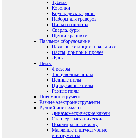
Зубила
Коронки
Круги, диски, фрезы
Наборы для граверов
Пилки и полотна
Сверла, буры
Щетки крацовки
Паяльное оборудование
Паяльные станции, паяльники
Пасты, припои и прочее
Лупы
Пилы
Фрезеры
Торцовочные пилы
Цепные пилы
Циркулярные пилы
Разные пилы
Пневмоинструмент
Разные электроинструменты
Ручной инструмент
Динамометрические ключи
Степлеры механические
Ножницы по металлу
Малярные и штукатурные
инструменты