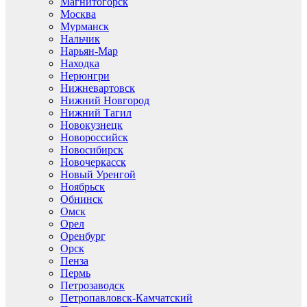
Магнитогорск
Москва
Мурманск
Нальчик
Нарьян-Мар
Находка
Нерюнгри
Нижневартовск
Нижний Новгород
Нижний Тагил
Новокузнецк
Новороссийск
Новосибирск
Новочеркасск
Новый Уренгой
Ноябрьск
Обнинск
Омск
Орел
Оренбург
Орск
Пенза
Пермь
Петрозаводск
Петропавловск-Камчатский