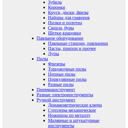
Зубила
Коронки
Круги, диски, фрезы
Наборы для граверов
Пилки и полотна
Сверла, буры
Щетки крацовки
Паяльное оборудование
Паяльные станции, паяльники
Пасты, припои и прочее
Лупы
Пилы
Фрезеры
Торцовочные пилы
Цепные пилы
Циркулярные пилы
Разные пилы
Пневмоинструмент
Разные электроинструменты
Ручной инструмент
Динамометрические ключи
Степлеры механические
Ножницы по металлу
Малярные и штукатурные
инструменты