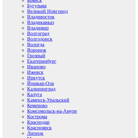
Брянск
Бугульма
Великий Новгород
Владивосток
Владикавказ
Владимир
Волгоград
Волгодонск
Вологда
Воронеж
Грозный
Екатеринбург
Иваново
Ижевск
Иркутск
Йошкар-Ола
Калининград
Калуга
Каменск-Уральский
Кемерово
Комсомольск-на-Амуре
Кострома
Краснодар
Красноярск
Липецк