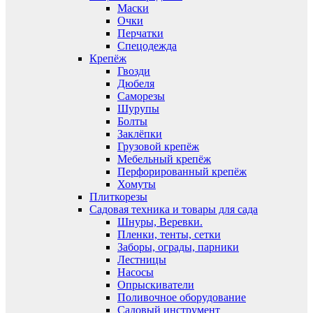
Маски
Очки
Перчатки
Спецодежда
Крепёж
Гвозди
Дюбеля
Саморезы
Шурупы
Болты
Заклёпки
Грузовой крепёж
Мебельный крепёж
Перфорированный крепёж
Хомуты
Плиткорезы
Садовая техника и товары для сада
Шнуры, Веревки.
Пленки, тенты, сетки
Заборы, ограды, парники
Лестницы
Насосы
Опрыскиватели
Поливочное оборудование
Садовый инструмент