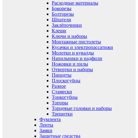
Расходные материалы
Бокорезы
Болторезы
Шпатели
Заклёпочники
Клещи
Ключи и наборы
Монтажные пистолеты
Кусачки и электропассатижи
Молотки и кувалды
Напильники и надфили
Ножовки и пилы
Отвертки и наборы
Пинцеты
Плоскогубцы
Разное
Стамески
Тонкогубцы
Топоры
Торцевые головки и наборы
Трещотки
Фумлента
Ленты
Замки
Защитные средства