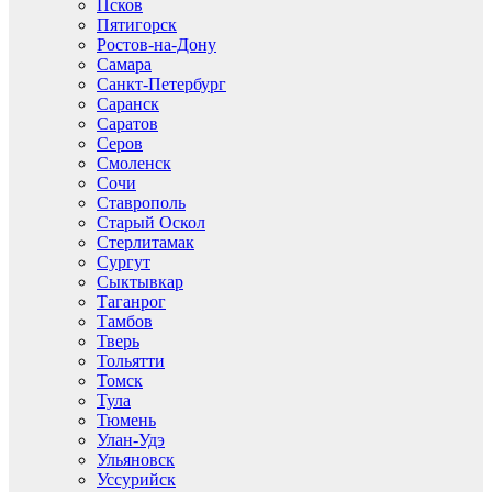
Псков
Пятигорск
Ростов-на-Дону
Самара
Санкт-Петербург
Саранск
Саратов
Серов
Смоленск
Сочи
Ставрополь
Старый Оскол
Стерлитамак
Сургут
Сыктывкар
Таганрог
Тамбов
Тверь
Тольятти
Томск
Тула
Тюмень
Улан-Удэ
Ульяновск
Уссурийск