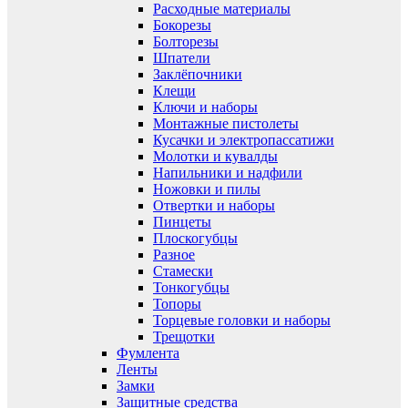
Расходные материалы
Бокорезы
Болторезы
Шпатели
Заклёпочники
Клещи
Ключи и наборы
Монтажные пистолеты
Кусачки и электропассатижи
Молотки и кувалды
Напильники и надфили
Ножовки и пилы
Отвертки и наборы
Пинцеты
Плоскогубцы
Разное
Стамески
Тонкогубцы
Топоры
Торцевые головки и наборы
Трещотки
Фумлента
Ленты
Замки
Защитные средства