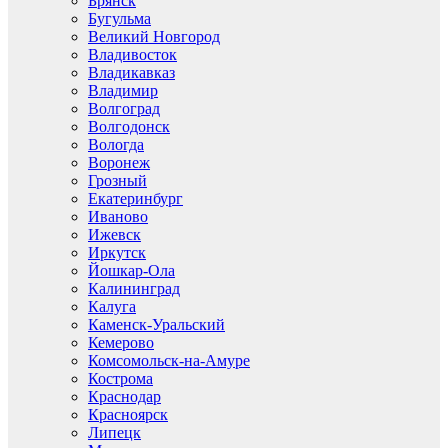
Брянск
Бугульма
Великий Новгород
Владивосток
Владикавказ
Владимир
Волгоград
Волгодонск
Вологда
Воронеж
Грозный
Екатеринбург
Иваново
Ижевск
Иркутск
Йошкар-Ола
Калининград
Калуга
Каменск-Уральский
Кемерово
Комсомольск-на-Амуре
Кострома
Краснодар
Красноярск
Липецк