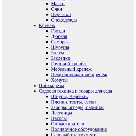
Маски
Очки
Перчатки
Спецодежда
Крепёж
Гвозди
Дюбеля
Саморезы
Шурупы
Болты
Заклёпки
Грузовой крепёж
Мебельный крепёж
Перфорированный крепёж
Хомуты
Плиткорезы
Садовая техника и товары для сада
Шнуры, Веревки.
Пленки, тенты, сетки
Заборы, ограды, парники
Лестницы
Насосы
Опрыскиватели
Поливочное оборудование
Садовый инструмент