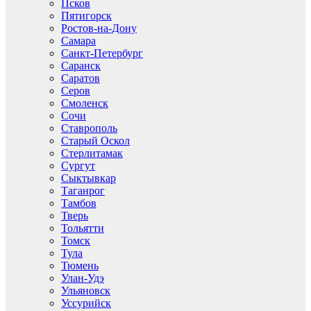
Псков
Пятигорск
Ростов-на-Дону
Самара
Санкт-Петербург
Саранск
Саратов
Серов
Смоленск
Сочи
Ставрополь
Старый Оскол
Стерлитамак
Сургут
Сыктывкар
Таганрог
Тамбов
Тверь
Тольятти
Томск
Тула
Тюмень
Улан-Удэ
Ульяновск
Уссурийск