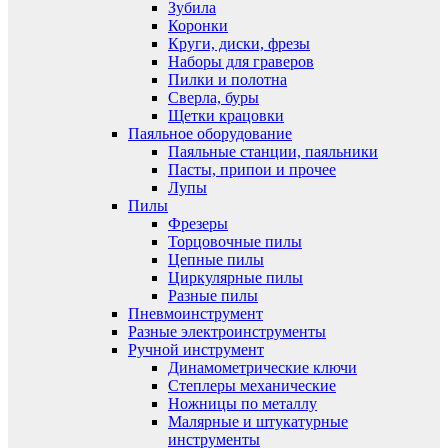
Зубила
Коронки
Круги, диски, фрезы
Наборы для граверов
Пилки и полотна
Сверла, буры
Щетки крацовки
Паяльное оборудование
Паяльные станции, паяльники
Пасты, припои и прочее
Лупы
Пилы
Фрезеры
Торцовочные пилы
Цепные пилы
Циркулярные пилы
Разные пилы
Пневмоинструмент
Разные электроинструменты
Ручной инструмент
Динамометрические ключи
Степлеры механические
Ножницы по металлу
Малярные и штукатурные
инструменты