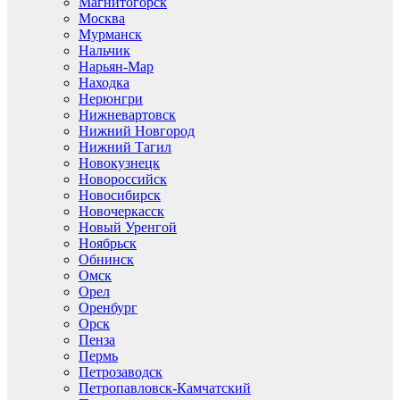
Магнитогорск
Москва
Мурманск
Нальчик
Нарьян-Мар
Находка
Нерюнгри
Нижневартовск
Нижний Новгород
Нижний Тагил
Новокузнецк
Новороссийск
Новосибирск
Новочеркасск
Новый Уренгой
Ноябрьск
Обнинск
Омск
Орел
Оренбург
Орск
Пенза
Пермь
Петрозаводск
Петропавловск-Камчатский