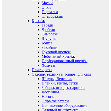
Маски
Очки
Перчатки
Спецодежда
Крепёж
Гвозди
Дюбеля
Саморезы
Шурупы
Болты
Заклёпки
Грузовой крепёж
Мебельный крепёж
Перфорированный крепёж
Хомуты
Плиткорезы
Садовая техника и товары для сада
Шнуры, Веревки.
Пленки, тенты, сетки
Заборы, ограды, парники
Лестницы
Насосы
Опрыскиватели
Поливочное оборудование
Садовый инструмент