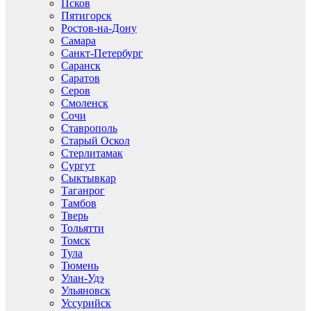
Псков
Пятигорск
Ростов-на-Дону
Самара
Санкт-Петербург
Саранск
Саратов
Серов
Смоленск
Сочи
Ставрополь
Старый Оскол
Стерлитамак
Сургут
Сыктывкар
Таганрог
Тамбов
Тверь
Тольятти
Томск
Тула
Тюмень
Улан-Удэ
Ульяновск
Уссурийск