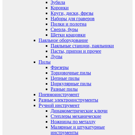
Зубила
Коронки
Круги, диски, фрезы
Наборы для граверов
Пилки и полотна
Сверла, буры
Щетки крацовки
Паяльное оборудование
Паяльные станции, паяльники
Пасты, припои и прочее
Лупы
Пилы
Фрезеры
Торцовочные пилы
Цепные пилы
Циркулярные пилы
Разные пилы
Пневмоинструмент
Разные электроинструменты
Ручной инструмент
Динамометрические ключи
Степлеры механические
Ножницы по металлу
Малярные и штукатурные
инструменты