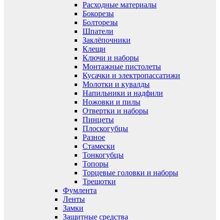
Расходные материалы
Бокорезы
Болторезы
Шпатели
Заклёпочники
Клещи
Ключи и наборы
Монтажные пистолеты
Кусачки и электропассатижи
Молотки и кувалды
Напильники и надфили
Ножовки и пилы
Отвертки и наборы
Пинцеты
Плоскогубцы
Разное
Стамески
Тонкогубцы
Топоры
Торцевые головки и наборы
Трещотки
Фумлента
Ленты
Замки
Защитные средства