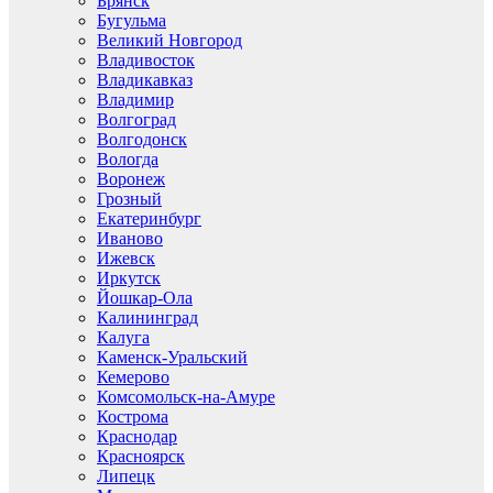
Брянск
Бугульма
Великий Новгород
Владивосток
Владикавказ
Владимир
Волгоград
Волгодонск
Вологда
Воронеж
Грозный
Екатеринбург
Иваново
Ижевск
Иркутск
Йошкар-Ола
Калининград
Калуга
Каменск-Уральский
Кемерово
Комсомольск-на-Амуре
Кострома
Краснодар
Красноярск
Липецк