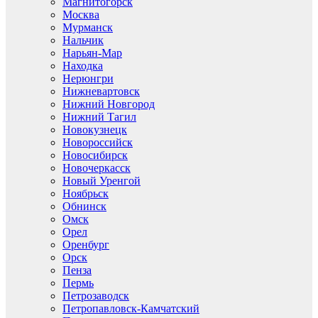
Магнитогорск
Москва
Мурманск
Нальчик
Нарьян-Мар
Находка
Нерюнгри
Нижневартовск
Нижний Новгород
Нижний Тагил
Новокузнецк
Новороссийск
Новосибирск
Новочеркасск
Новый Уренгой
Ноябрьск
Обнинск
Омск
Орел
Оренбург
Орск
Пенза
Пермь
Петрозаводск
Петропавловск-Камчатский