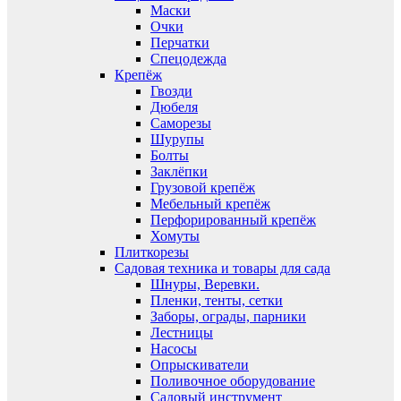
Маски
Очки
Перчатки
Спецодежда
Крепёж
Гвозди
Дюбеля
Саморезы
Шурупы
Болты
Заклёпки
Грузовой крепёж
Мебельный крепёж
Перфорированный крепёж
Хомуты
Плиткорезы
Садовая техника и товары для сада
Шнуры, Веревки.
Пленки, тенты, сетки
Заборы, ограды, парники
Лестницы
Насосы
Опрыскиватели
Поливочное оборудование
Садовый инструмент