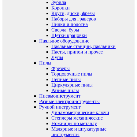
Зубила
Коронки
Круги, диски, фрезы
Наборы для граверов
Пилки и полотна
Сверла, буры
Щетки крацовки
Паяльное оборудование
Паяльные станции, паяльники
Пасты, припои и прочее
Лупы
Пилы
Фрезеры
Торцовочные пилы
Цепные пилы
Циркулярные пилы
Разные пилы
Пневмоинструмент
Разные электроинструменты
Ручной инструмент
Динамометрические ключи
Степлеры механические
Ножницы по металлу
Малярные и штукатурные
инструменты