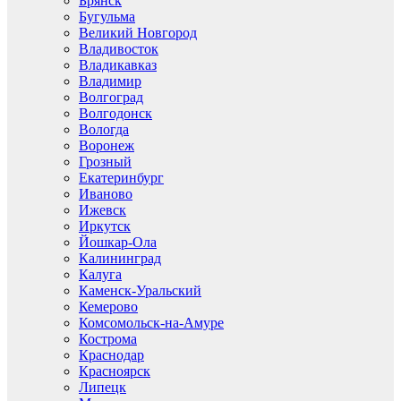
Брянск
Бугульма
Великий Новгород
Владивосток
Владикавказ
Владимир
Волгоград
Волгодонск
Вологда
Воронеж
Грозный
Екатеринбург
Иваново
Ижевск
Иркутск
Йошкар-Ола
Калининград
Калуга
Каменск-Уральский
Кемерово
Комсомольск-на-Амуре
Кострома
Краснодар
Красноярск
Липецк