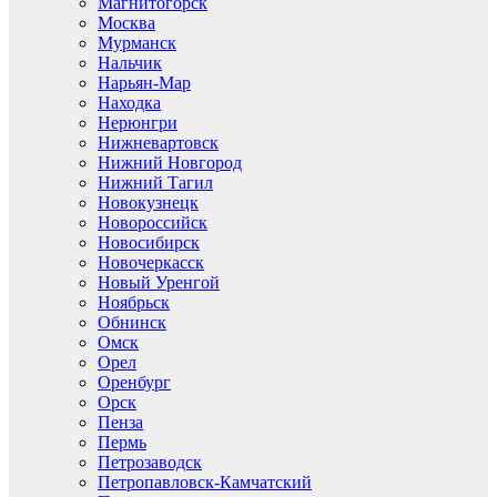
Магнитогорск
Москва
Мурманск
Нальчик
Нарьян-Мар
Находка
Нерюнгри
Нижневартовск
Нижний Новгород
Нижний Тагил
Новокузнецк
Новороссийск
Новосибирск
Новочеркасск
Новый Уренгой
Ноябрьск
Обнинск
Омск
Орел
Оренбург
Орск
Пенза
Пермь
Петрозаводск
Петропавловск-Камчатский