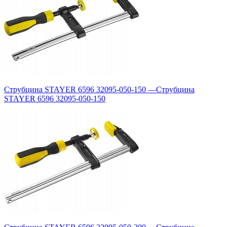
Струбцина STAYER 6596 32095-050-150
—
Струбцина
STAYER 6596 32095-050-150