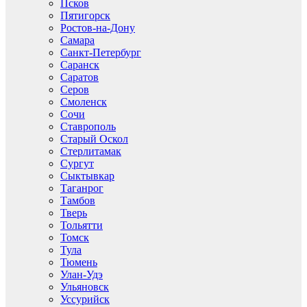
Псков
Пятигорск
Ростов-на-Дону
Самара
Санкт-Петербург
Саранск
Саратов
Серов
Смоленск
Сочи
Ставрополь
Старый Оскол
Стерлитамак
Сургут
Сыктывкар
Таганрог
Тамбов
Тверь
Тольятти
Томск
Тула
Тюмень
Улан-Удэ
Ульяновск
Уссурийск