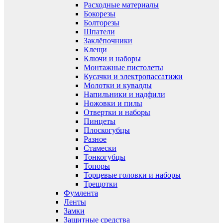
Расходные материалы
Бокорезы
Болторезы
Шпатели
Заклёпочники
Клещи
Ключи и наборы
Монтажные пистолеты
Кусачки и электропассатижи
Молотки и кувалды
Напильники и надфили
Ножовки и пилы
Отвертки и наборы
Пинцеты
Плоскогубцы
Разное
Стамески
Тонкогубцы
Топоры
Торцевые головки и наборы
Трещотки
Фумлента
Ленты
Замки
Защитные средства