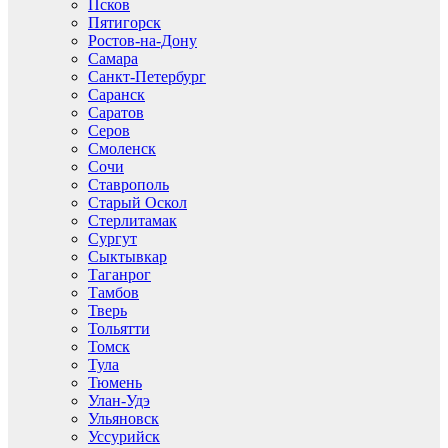
Псков
Пятигорск
Ростов-на-Дону
Самара
Санкт-Петербург
Саранск
Саратов
Серов
Смоленск
Сочи
Ставрополь
Старый Оскол
Стерлитамак
Сургут
Сыктывкар
Таганрог
Тамбов
Тверь
Тольятти
Томск
Тула
Тюмень
Улан-Удэ
Ульяновск
Уссурийск