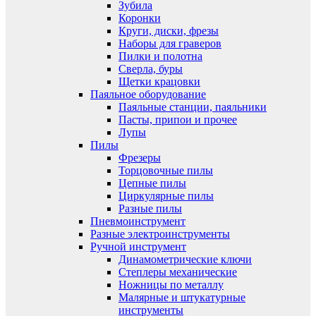
Зубила
Коронки
Круги, диски, фрезы
Наборы для граверов
Пилки и полотна
Сверла, буры
Щетки крацовки
Паяльное оборудование
Паяльные станции, паяльники
Пасты, припои и прочее
Лупы
Пилы
Фрезеры
Торцовочные пилы
Цепные пилы
Циркулярные пилы
Разные пилы
Пневмоинструмент
Разные электроинструменты
Ручной инструмент
Динамометрические ключи
Степлеры механические
Ножницы по металлу
Малярные и штукатурные
инструменты