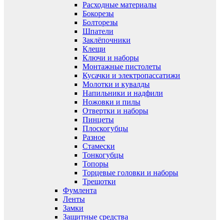
Расходные материалы
Бокорезы
Болторезы
Шпатели
Заклёпочники
Клещи
Ключи и наборы
Монтажные пистолеты
Кусачки и электропассатижи
Молотки и кувалды
Напильники и надфили
Ножовки и пилы
Отвертки и наборы
Пинцеты
Плоскогубцы
Разное
Стамески
Тонкогубцы
Топоры
Торцевые головки и наборы
Трещотки
Фумлента
Ленты
Замки
Защитные средства