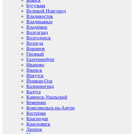
Брянск
Бугульма
Великий Новгород
Владивосток
Владикавказ
Владимир
Волгоград
Волгодонск
Вологда
Воронеж
Грозный
Екатеринбург
Иваново
Ижевск
Иркутск
Йошкар-Ола
Калининград
Калуга
Каменск-Уральский
Кемерово
Комсомольск-на-Амуре
Кострома
Краснодар
Красноярск
Липецк