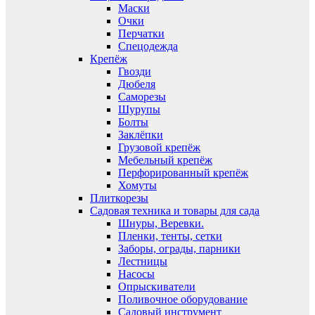
Маски
Очки
Перчатки
Спецодежда
Крепёж
Гвозди
Дюбеля
Саморезы
Шурупы
Болты
Заклёпки
Грузовой крепёж
Мебельный крепёж
Перфорированный крепёж
Хомуты
Плиткорезы
Садовая техника и товары для сада
Шнуры, Веревки.
Пленки, тенты, сетки
Заборы, ограды, парники
Лестницы
Насосы
Опрыскиватели
Поливочное оборудование
Садовый инструмент