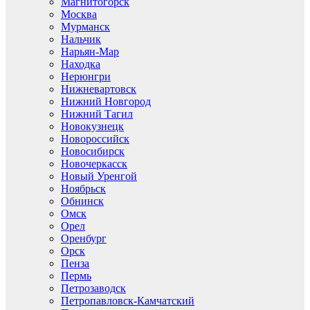
Магнитогорск
Москва
Мурманск
Нальчик
Нарьян-Мар
Находка
Нерюнгри
Нижневартовск
Нижний Новгород
Нижний Тагил
Новокузнецк
Новороссийск
Новосибирск
Новочеркасск
Новый Уренгой
Ноябрьск
Обнинск
Омск
Орел
Оренбург
Орск
Пенза
Пермь
Петрозаводск
Петропавловск-Камчатский