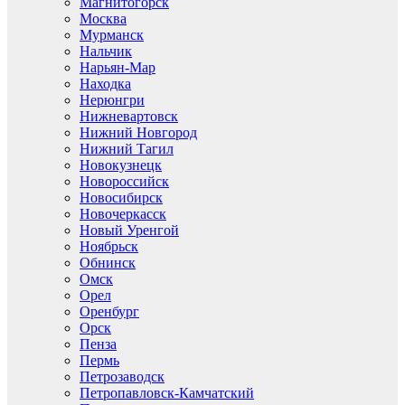
Магнитогорск
Москва
Мурманск
Нальчик
Нарьян-Мар
Находка
Нерюнгри
Нижневартовск
Нижний Новгород
Нижний Тагил
Новокузнецк
Новороссийск
Новосибирск
Новочеркасск
Новый Уренгой
Ноябрьск
Обнинск
Омск
Орел
Оренбург
Орск
Пенза
Пермь
Петрозаводск
Петропавловск-Камчатский