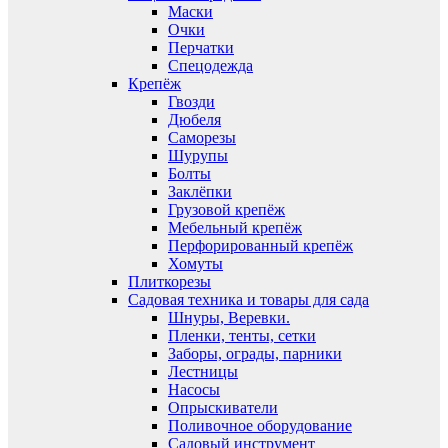
Маски
Очки
Перчатки
Спецодежда
Крепёж
Гвозди
Дюбеля
Саморезы
Шурупы
Болты
Заклёпки
Грузовой крепёж
Мебельный крепёж
Перфорированный крепёж
Хомуты
Плиткорезы
Садовая техника и товары для сада
Шнуры, Веревки.
Пленки, тенты, сетки
Заборы, ограды, парники
Лестницы
Насосы
Опрыскиватели
Поливочное оборудование
Садовый инструмент