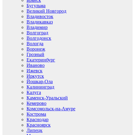
Брянск
Бугульма
Великий Новгород
Владивосток
Владикавказ
Владимир
Волгоград
Волгодонск
Вологда
Воронеж
Грозный
Екатеринбург
Иваново
Ижевск
Иркутск
Йошкар-Ола
Калининград
Калуга
Каменск-Уральский
Кемерово
Комсомольск-на-Амуре
Кострома
Краснодар
Красноярск
Липецк