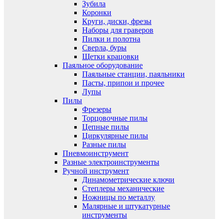
Зубила
Коронки
Круги, диски, фрезы
Наборы для граверов
Пилки и полотна
Сверла, буры
Щетки крацовки
Паяльное оборудование
Паяльные станции, паяльники
Пасты, припои и прочее
Лупы
Пилы
Фрезеры
Торцовочные пилы
Цепные пилы
Циркулярные пилы
Разные пилы
Пневмоинструмент
Разные электроинструменты
Ручной инструмент
Динамометрические ключи
Степлеры механические
Ножницы по металлу
Малярные и штукатурные
инструменты