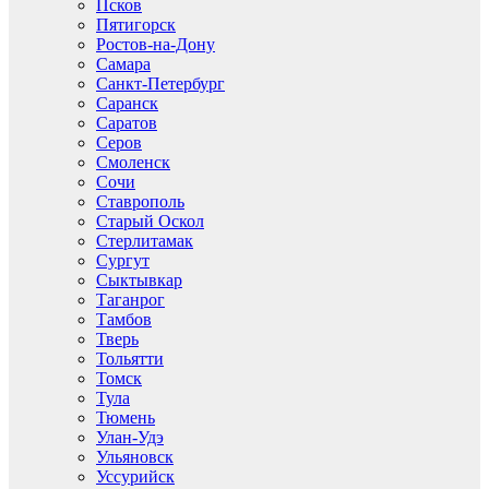
Псков
Пятигорск
Ростов-на-Дону
Самара
Санкт-Петербург
Саранск
Саратов
Серов
Смоленск
Сочи
Ставрополь
Старый Оскол
Стерлитамак
Сургут
Сыктывкар
Таганрог
Тамбов
Тверь
Тольятти
Томск
Тула
Тюмень
Улан-Удэ
Ульяновск
Уссурийск