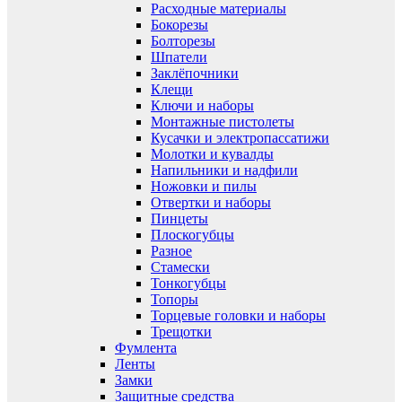
Расходные материалы
Бокорезы
Болторезы
Шпатели
Заклёпочники
Клещи
Ключи и наборы
Монтажные пистолеты
Кусачки и электропассатижи
Молотки и кувалды
Напильники и надфили
Ножовки и пилы
Отвертки и наборы
Пинцеты
Плоскогубцы
Разное
Стамески
Тонкогубцы
Топоры
Торцевые головки и наборы
Трещотки
Фумлента
Ленты
Замки
Защитные средства