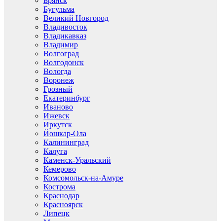
Брянск
Бугульма
Великий Новгород
Владивосток
Владикавказ
Владимир
Волгоград
Волгодонск
Вологда
Воронеж
Грозный
Екатеринбург
Иваново
Ижевск
Иркутск
Йошкар-Ола
Калининград
Калуга
Каменск-Уральский
Кемерово
Комсомольск-на-Амуре
Кострома
Краснодар
Красноярск
Липецк