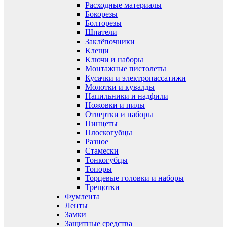
Расходные материалы
Бокорезы
Болторезы
Шпатели
Заклёпочники
Клещи
Ключи и наборы
Монтажные пистолеты
Кусачки и электропассатижи
Молотки и кувалды
Напильники и надфили
Ножовки и пилы
Отвертки и наборы
Пинцеты
Плоскогубцы
Разное
Стамески
Тонкогубцы
Топоры
Торцевые головки и наборы
Трещотки
Фумлента
Ленты
Замки
Защитные средства