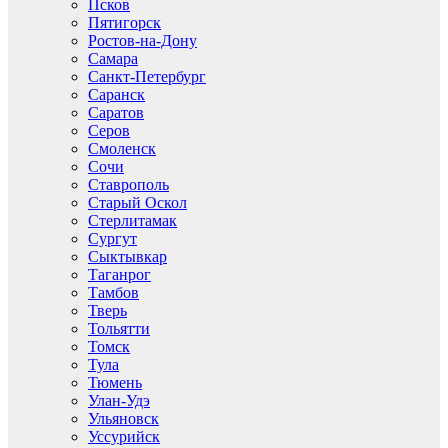
Псков
Пятигорск
Ростов-на-Дону
Самара
Санкт-Петербург
Саранск
Саратов
Серов
Смоленск
Сочи
Ставрополь
Старый Оскол
Стерлитамак
Сургут
Сыктывкар
Таганрог
Тамбов
Тверь
Тольятти
Томск
Тула
Тюмень
Улан-Удэ
Ульяновск
Уссурийск