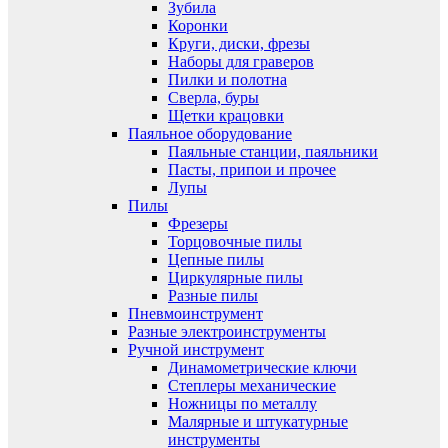
Зубила
Коронки
Круги, диски, фрезы
Наборы для граверов
Пилки и полотна
Сверла, буры
Щетки крацовки
Паяльное оборудование
Паяльные станции, паяльники
Пасты, припои и прочее
Лупы
Пилы
Фрезеры
Торцовочные пилы
Цепные пилы
Циркулярные пилы
Разные пилы
Пневмоинструмент
Разные электроинструменты
Ручной инструмент
Динамометрические ключи
Степлеры механические
Ножницы по металлу
Малярные и штукатурные
инструменты