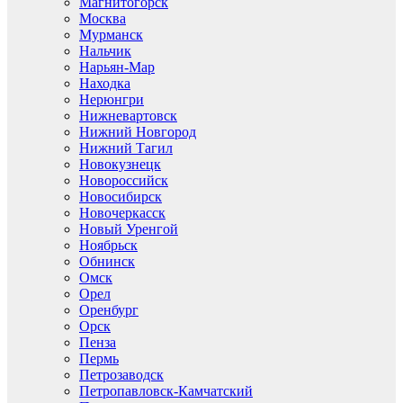
Магнитогорск
Москва
Мурманск
Нальчик
Нарьян-Мар
Находка
Нерюнгри
Нижневартовск
Нижний Новгород
Нижний Тагил
Новокузнецк
Новороссийск
Новосибирск
Новочеркасск
Новый Уренгой
Ноябрьск
Обнинск
Омск
Орел
Оренбург
Орск
Пенза
Пермь
Петрозаводск
Петропавловск-Камчатский