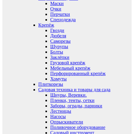
Маски
Очки
Перчатки
Спецодежда
Крепёж
Гвозди
Дюбеля
Саморезы
Шурупы
Болты
Заклёпки
Грузовой крепёж
Мебельный крепёж
Перфорированный крепёж
Хомуты
Плиткорезы
Садовая техника и товары для сада
Шнуры, Веревки.
Пленки, тенты, сетки
Заборы, ограды, парники
Лестницы
Насосы
Опрыскиватели
Поливочное оборудование
Садовый инструмент