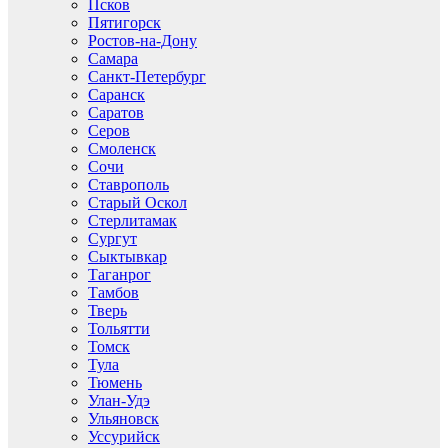
Псков
Пятигорск
Ростов-на-Дону
Самара
Санкт-Петербург
Саранск
Саратов
Серов
Смоленск
Сочи
Ставрополь
Старый Оскол
Стерлитамак
Сургут
Сыктывкар
Таганрог
Тамбов
Тверь
Тольятти
Томск
Тула
Тюмень
Улан-Удэ
Ульяновск
Уссурийск