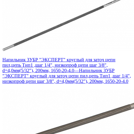
Напильник ЗУБР "ЭКСПЕРТ" круглый для заточ цепн
пил,цепь Тип1 ,шаг 1/4", низкопроф цепи шаг 3/8",
d=4,0мм(5/32"), 200мм, 1650-20-4.0
—
Напильник ЗУБР
"ЭКСПЕРТ" круглый для заточ цепн пил,цепь Тип1 ,шаг 1/4",
низкопроф цепи шаг 3/8", d=4,0мм(5/32"), 200мм, 1650-20-4.0