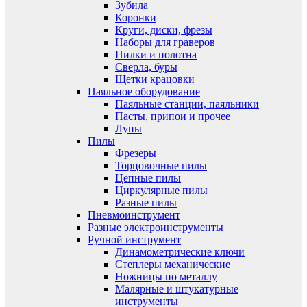
Зубила
Коронки
Круги, диски, фрезы
Наборы для граверов
Пилки и полотна
Сверла, буры
Щетки крацовки
Паяльное оборудование
Паяльные станции, паяльники
Пасты, припои и прочее
Лупы
Пилы
Фрезеры
Торцовочные пилы
Цепные пилы
Циркулярные пилы
Разные пилы
Пневмоинструмент
Разные электроинструменты
Ручной инструмент
Динамометрические ключи
Степлеры механические
Ножницы по металлу
Малярные и штукатурные
инструменты