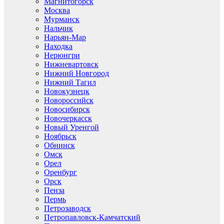
Магнитогорск
Москва
Мурманск
Нальчик
Нарьян-Мар
Находка
Нерюнгри
Нижневартовск
Нижний Новгород
Нижний Тагил
Новокузнецк
Новороссийск
Новосибирск
Новочеркасск
Новый Уренгой
Ноябрьск
Обнинск
Омск
Орел
Оренбург
Орск
Пенза
Пермь
Петрозаводск
Петропавловск-Камчатский