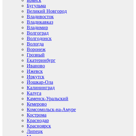
Брянск
Бугульма
Великий Новгород
Владивосток
Владикавказ
Владимир
Волгоград
Волгодонск
Вологда
Воронеж
Грозный
Екатеринбург
Иваново
Ижевск
Иркутск
Йошкар-Ола
Калининград
Калуга
Каменск-Уральский
Кемерово
Комсомольск-на-Амуре
Кострома
Краснодар
Красноярск
Липецк