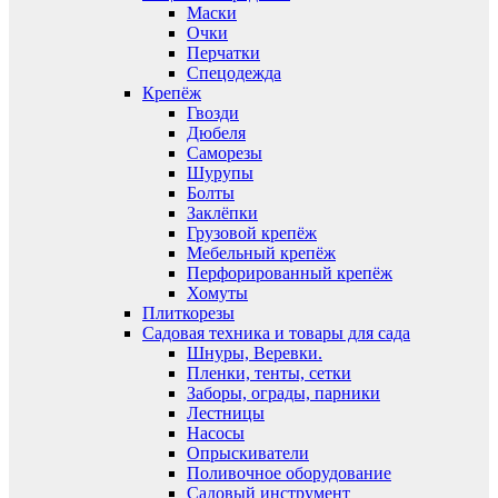
Маски
Очки
Перчатки
Спецодежда
Крепёж
Гвозди
Дюбеля
Саморезы
Шурупы
Болты
Заклёпки
Грузовой крепёж
Мебельный крепёж
Перфорированный крепёж
Хомуты
Плиткорезы
Садовая техника и товары для сада
Шнуры, Веревки.
Пленки, тенты, сетки
Заборы, ограды, парники
Лестницы
Насосы
Опрыскиватели
Поливочное оборудование
Садовый инструмент