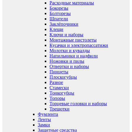
Расходные материалы
Бокорезы
Болторезы
Шпатели
Заклёпочники
Клещи
Ключи и наборы
Монтажные пистолеты
Кусачки и электропассатижи
Молотки и кувалды
Напильники и надфили
Ножовки и пилы
Отвертки и наборы
Пинцеты
Плоскогубцы
Разное
Стамески
Тонкогубцы
Топоры
Торцевые головки и наборы
Трещотки
Фумлента
Ленты
Замки
Защитные средства