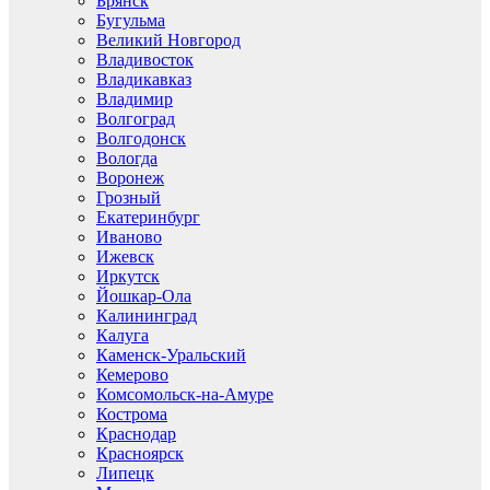
Брянск
Бугульма
Великий Новгород
Владивосток
Владикавказ
Владимир
Волгоград
Волгодонск
Вологда
Воронеж
Грозный
Екатеринбург
Иваново
Ижевск
Иркутск
Йошкар-Ола
Калининград
Калуга
Каменск-Уральский
Кемерово
Комсомольск-на-Амуре
Кострома
Краснодар
Красноярск
Липецк