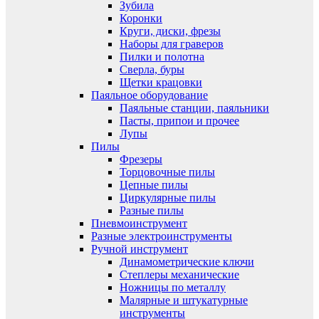
Зубила
Коронки
Круги, диски, фрезы
Наборы для граверов
Пилки и полотна
Сверла, буры
Щетки крацовки
Паяльное оборудование
Паяльные станции, паяльники
Пасты, припои и прочее
Лупы
Пилы
Фрезеры
Торцовочные пилы
Цепные пилы
Циркулярные пилы
Разные пилы
Пневмоинструмент
Разные электроинструменты
Ручной инструмент
Динамометрические ключи
Степлеры механические
Ножницы по металлу
Малярные и штукатурные
инструменты