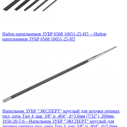
Набор напильников ЗУБР 6568 16651-25-H5
—
Набор
напильников ЗУБР 6568 16651-25-H5
Напильник ЗУБР "ЭКСПЕРТ" круглый для заточки цепных
пил, цепь Тип 4, шаг 3/8" и .404", d=5.6мм (7/32"), 200мм,
1650-20-5.6
—
Напильник ЗУБР "ЭКСПЕРТ" круглый для
заточки цепных пил, цепь Тип 4, шаг 3/8" и .404", d=5.6мм