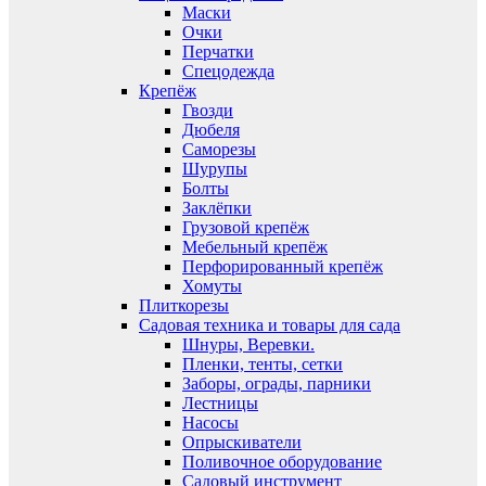
Маски
Очки
Перчатки
Спецодежда
Крепёж
Гвозди
Дюбеля
Саморезы
Шурупы
Болты
Заклёпки
Грузовой крепёж
Мебельный крепёж
Перфорированный крепёж
Хомуты
Плиткорезы
Садовая техника и товары для сада
Шнуры, Веревки.
Пленки, тенты, сетки
Заборы, ограды, парники
Лестницы
Насосы
Опрыскиватели
Поливочное оборудование
Садовый инструмент