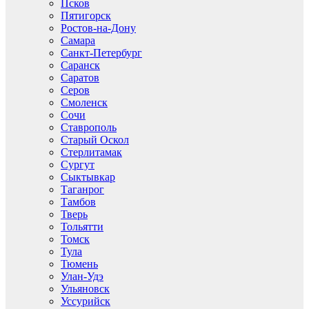
Псков
Пятигорск
Ростов-на-Дону
Самара
Санкт-Петербург
Саранск
Саратов
Серов
Смоленск
Сочи
Ставрополь
Старый Оскол
Стерлитамак
Сургут
Сыктывкар
Таганрог
Тамбов
Тверь
Тольятти
Томск
Тула
Тюмень
Улан-Удэ
Ульяновск
Уссурийск