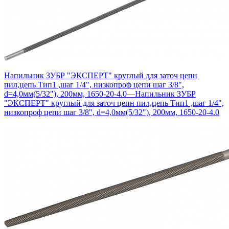
Напильник ЗУБР "ЭКСПЕРТ" круглый для заточ цепн
пил,цепь Тип1 ,шаг 1/4", низкопроф цепи шаг 3/8",
d=4,0мм(5/32"), 200мм, 1650-20-4.0
—
Напильник ЗУБР
"ЭКСПЕРТ" круглый для заточ цепн пил,цепь Тип1 ,шаг 1/4",
низкопроф цепи шаг 3/8", d=4,0мм(5/32"), 200мм, 1650-20-4.0