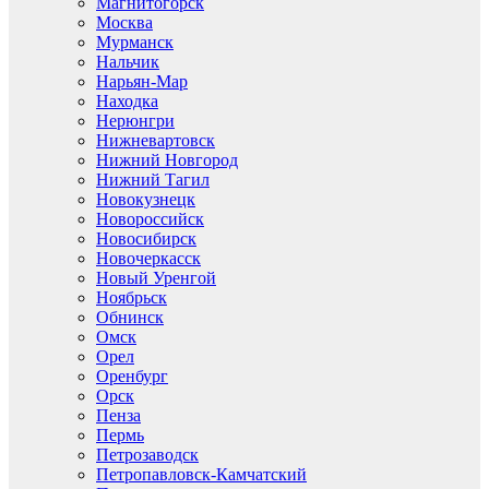
Магнитогорск
Москва
Мурманск
Нальчик
Нарьян-Мар
Находка
Нерюнгри
Нижневартовск
Нижний Новгород
Нижний Тагил
Новокузнецк
Новороссийск
Новосибирск
Новочеркасск
Новый Уренгой
Ноябрьск
Обнинск
Омск
Орел
Оренбург
Орск
Пенза
Пермь
Петрозаводск
Петропавловск-Камчатский