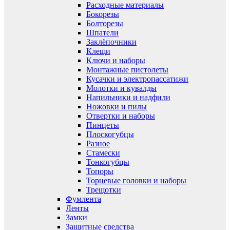
Расходные материалы
Бокорезы
Болторезы
Шпатели
Заклёпочники
Клещи
Ключи и наборы
Монтажные пистолеты
Кусачки и электропассатижи
Молотки и кувалды
Напильники и надфили
Ножовки и пилы
Отвертки и наборы
Пинцеты
Плоскогубцы
Разное
Стамески
Тонкогубцы
Топоры
Торцевые головки и наборы
Трещотки
Фумлента
Ленты
Замки
Защитные средства