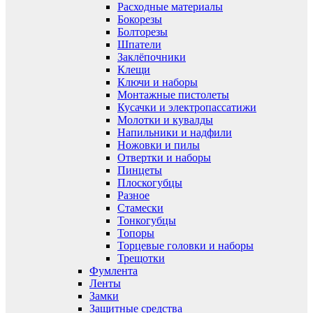
Расходные материалы
Бокорезы
Болторезы
Шпатели
Заклёпочники
Клещи
Ключи и наборы
Монтажные пистолеты
Кусачки и электропассатижи
Молотки и кувалды
Напильники и надфили
Ножовки и пилы
Отвертки и наборы
Пинцеты
Плоскогубцы
Разное
Стамески
Тонкогубцы
Топоры
Торцевые головки и наборы
Трещотки
Фумлента
Ленты
Замки
Защитные средства