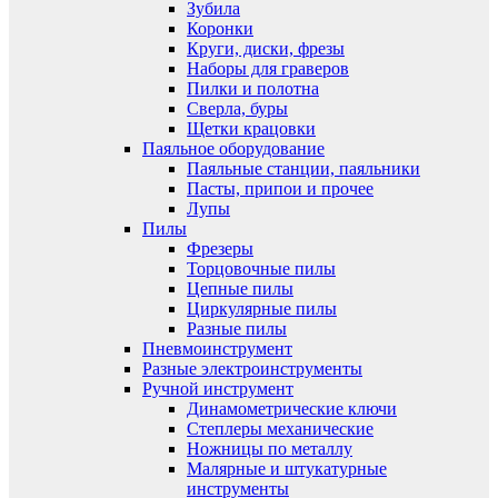
Зубила
Коронки
Круги, диски, фрезы
Наборы для граверов
Пилки и полотна
Сверла, буры
Щетки крацовки
Паяльное оборудование
Паяльные станции, паяльники
Пасты, припои и прочее
Лупы
Пилы
Фрезеры
Торцовочные пилы
Цепные пилы
Циркулярные пилы
Разные пилы
Пневмоинструмент
Разные электроинструменты
Ручной инструмент
Динамометрические ключи
Степлеры механические
Ножницы по металлу
Малярные и штукатурные
инструменты