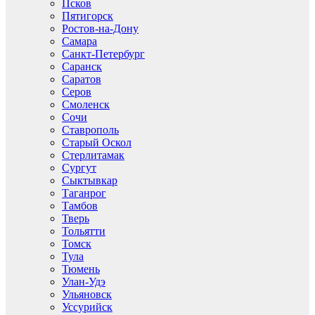
Псков
Пятигорск
Ростов-на-Дону
Самара
Санкт-Петербург
Саранск
Саратов
Серов
Смоленск
Сочи
Ставрополь
Старый Оскол
Стерлитамак
Сургут
Сыктывкар
Таганрог
Тамбов
Тверь
Тольятти
Томск
Тула
Тюмень
Улан-Удэ
Ульяновск
Уссурийск