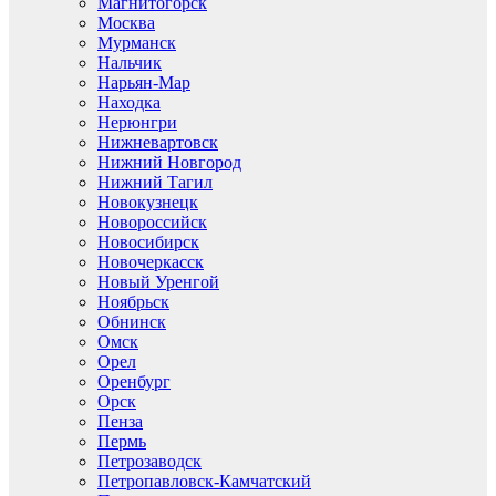
Магнитогорск
Москва
Мурманск
Нальчик
Нарьян-Мар
Находка
Нерюнгри
Нижневартовск
Нижний Новгород
Нижний Тагил
Новокузнецк
Новороссийск
Новосибирск
Новочеркасск
Новый Уренгой
Ноябрьск
Обнинск
Омск
Орел
Оренбург
Орск
Пенза
Пермь
Петрозаводск
Петропавловск-Камчатский