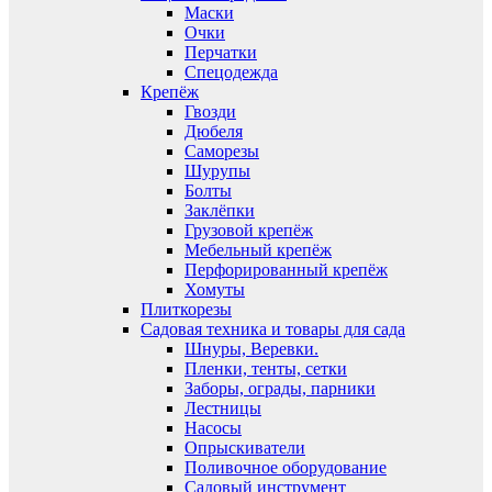
Маски
Очки
Перчатки
Спецодежда
Крепёж
Гвозди
Дюбеля
Саморезы
Шурупы
Болты
Заклёпки
Грузовой крепёж
Мебельный крепёж
Перфорированный крепёж
Хомуты
Плиткорезы
Садовая техника и товары для сада
Шнуры, Веревки.
Пленки, тенты, сетки
Заборы, ограды, парники
Лестницы
Насосы
Опрыскиватели
Поливочное оборудование
Садовый инструмент