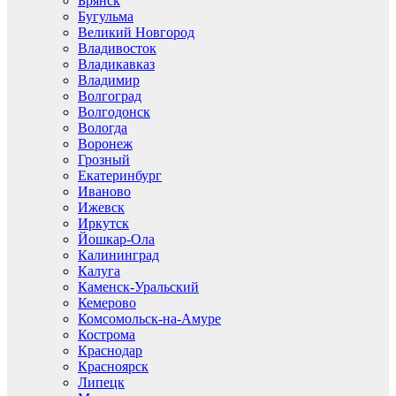
Брянск
Бугульма
Великий Новгород
Владивосток
Владикавказ
Владимир
Волгоград
Волгодонск
Вологда
Воронеж
Грозный
Екатеринбург
Иваново
Ижевск
Иркутск
Йошкар-Ола
Калининград
Калуга
Каменск-Уральский
Кемерово
Комсомольск-на-Амуре
Кострома
Краснодар
Красноярск
Липецк