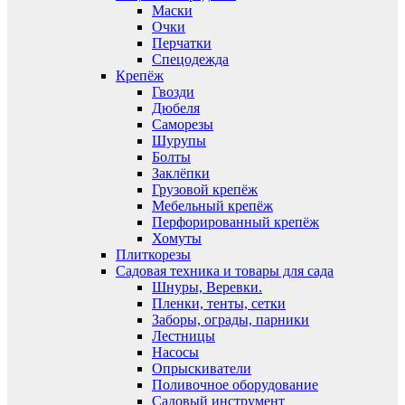
Маски
Очки
Перчатки
Спецодежда
Крепёж
Гвозди
Дюбеля
Саморезы
Шурупы
Болты
Заклёпки
Грузовой крепёж
Мебельный крепёж
Перфорированный крепёж
Хомуты
Плиткорезы
Садовая техника и товары для сада
Шнуры, Веревки.
Пленки, тенты, сетки
Заборы, ограды, парники
Лестницы
Насосы
Опрыскиватели
Поливочное оборудование
Садовый инструмент