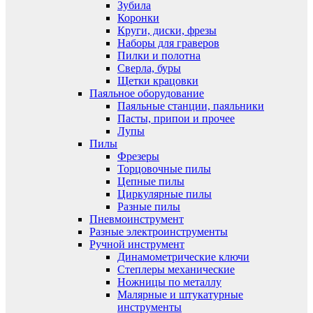
Зубила
Коронки
Круги, диски, фрезы
Наборы для граверов
Пилки и полотна
Сверла, буры
Щетки крацовки
Паяльное оборудование
Паяльные станции, паяльники
Пасты, припои и прочее
Лупы
Пилы
Фрезеры
Торцовочные пилы
Цепные пилы
Циркулярные пилы
Разные пилы
Пневмоинструмент
Разные электроинструменты
Ручной инструмент
Динамометрические ключи
Степлеры механические
Ножницы по металлу
Малярные и штукатурные
инструменты