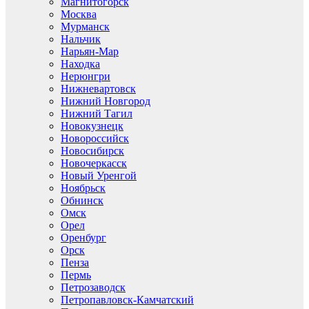
Магнитогорск
Москва
Мурманск
Нальчик
Нарьян-Мар
Находка
Нерюнгри
Нижневартовск
Нижний Новгород
Нижний Тагил
Новокузнецк
Новороссийск
Новосибирск
Новочеркасск
Новый Уренгой
Ноябрьск
Обнинск
Омск
Орел
Оренбург
Орск
Пенза
Пермь
Петрозаводск
Петропавловск-Камчатский