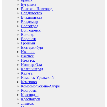
Брянск
Бугульма
Великий Новгород
Владивосток
Владикавказ
Владимир
Волгоград
Волгодонск
Вологда
Воронеж
Грозный
Екатеринбург
Иваново
Ижевск
Иркутск
Йошкар-Ола
Калининград
Калуга
Каменск-Уральский
Кемерово
Комсомольск-на-Амуре
Кострома
Краснодар
Красноярск
Липецк