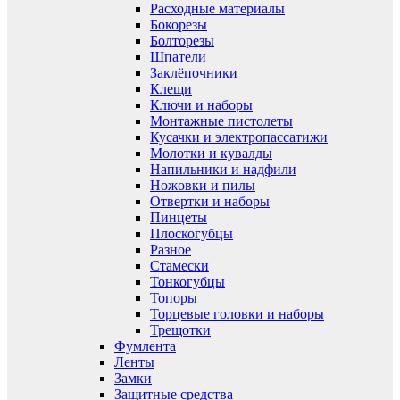
Расходные материалы
Бокорезы
Болторезы
Шпатели
Заклёпочники
Клещи
Ключи и наборы
Монтажные пистолеты
Кусачки и электропассатижи
Молотки и кувалды
Напильники и надфили
Ножовки и пилы
Отвертки и наборы
Пинцеты
Плоскогубцы
Разное
Стамески
Тонкогубцы
Топоры
Торцевые головки и наборы
Трещотки
Фумлента
Ленты
Замки
Защитные средства