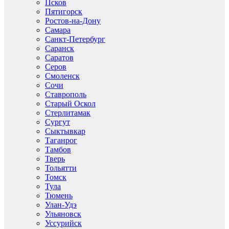
Псков
Пятигорск
Ростов-на-Дону
Самара
Санкт-Петербург
Саранск
Саратов
Серов
Смоленск
Сочи
Ставрополь
Старый Оскол
Стерлитамак
Сургут
Сыктывкар
Таганрог
Тамбов
Тверь
Тольятти
Томск
Тула
Тюмень
Улан-Удэ
Ульяновск
Уссурийск