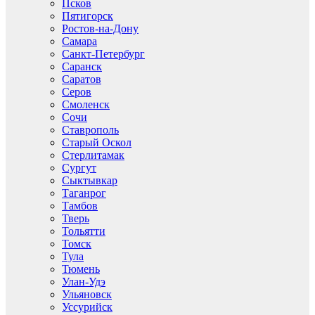
Псков
Пятигорск
Ростов-на-Дону
Самара
Санкт-Петербург
Саранск
Саратов
Серов
Смоленск
Сочи
Ставрополь
Старый Оскол
Стерлитамак
Сургут
Сыктывкар
Таганрог
Тамбов
Тверь
Тольятти
Томск
Тула
Тюмень
Улан-Удэ
Ульяновск
Уссурийск