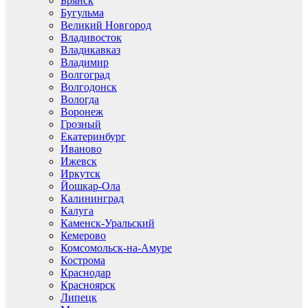
Брянск
Бугульма
Великий Новгород
Владивосток
Владикавказ
Владимир
Волгоград
Волгодонск
Вологда
Воронеж
Грозный
Екатеринбург
Иваново
Ижевск
Иркутск
Йошкар-Ола
Калининград
Калуга
Каменск-Уральский
Кемерово
Комсомольск-на-Амуре
Кострома
Краснодар
Красноярск
Липецк