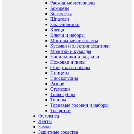
Расходные материалы
Бокорезы
Болторезы
Шпатели
Заклёпочники
Клещи
Ключи и наборы
Монтажные пистолеты
Кусачки и электропассатижи
Молотки и кувалды
Напильники и надфили
Ножовки и пилы
Отвертки и наборы
Пинцеты
Плоскогубцы
Разное
Стамески
Тонкогубцы
Топоры
Торцевые головки и наборы
Трещотки
Фумлента
Ленты
Замки
Защитные средства