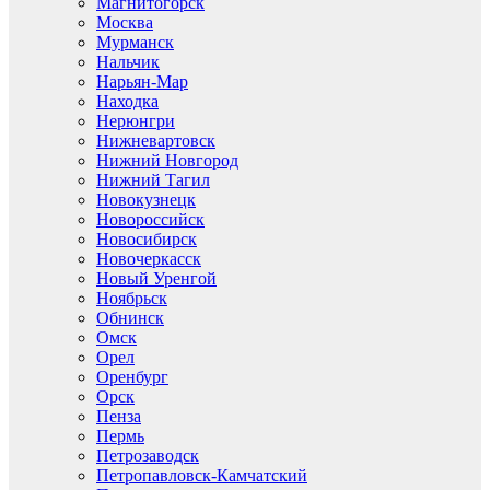
Магнитогорск
Москва
Мурманск
Нальчик
Нарьян-Мар
Находка
Нерюнгри
Нижневартовск
Нижний Новгород
Нижний Тагил
Новокузнецк
Новороссийск
Новосибирск
Новочеркасск
Новый Уренгой
Ноябрьск
Обнинск
Омск
Орел
Оренбург
Орск
Пенза
Пермь
Петрозаводск
Петропавловск-Камчатский