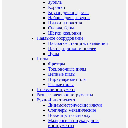
Зубила
Коронки
Круги, диски, фрезы
Наборы для граверов
Пилки и полотна
Сверла, буры
Щетки крацовки
Паяльное оборудование
Паяльные станции, паяльники
Пасты, припои и прочее
Лупы
Пилы
Фрезеры
Торцовочные пилы
Цепные пилы
Циркулярные пилы
Разные пилы
Пневмоинструмент
Разные электроинструменты
Ручной инструмент
Динамометрические ключи
Степлеры механические
Ножницы по металлу
Малярные и штукатурные
инструменты