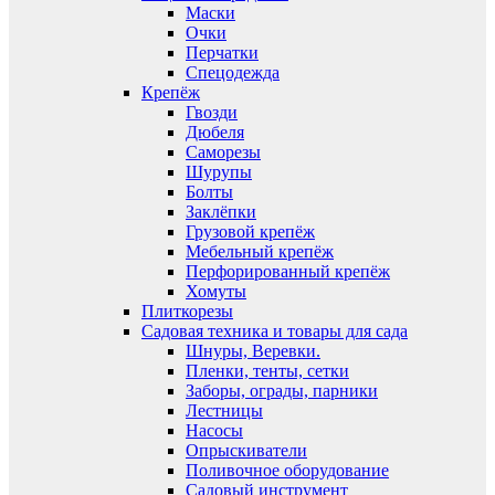
Маски
Очки
Перчатки
Спецодежда
Крепёж
Гвозди
Дюбеля
Саморезы
Шурупы
Болты
Заклёпки
Грузовой крепёж
Мебельный крепёж
Перфорированный крепёж
Хомуты
Плиткорезы
Садовая техника и товары для сада
Шнуры, Веревки.
Пленки, тенты, сетки
Заборы, ограды, парники
Лестницы
Насосы
Опрыскиватели
Поливочное оборудование
Садовый инструмент