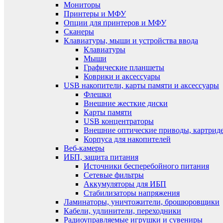
Мониторы
Принтеры и МФУ
Опции для принтеров и МФУ
Сканеры
Клавиатуры, мыши и устройства ввода
Клавиатуры
Мыши
Графические планшеты
Коврики и аксессуары
USB накопители, карты памяти и аксессуары
Флешки
Внешние жесткие диски
Карты памяти
USB концентраторы
Внешние оптические приводы, картрид
Корпуса для накопителей
Веб-камеры
ИБП, защита питания
Источники бесперебойного питания
Сетевые фильтры
Аккумуляторы для ИБП
Стабилизаторы напряжения
Ламинаторы, уничтожители, брошюровщики
Кабели, удлинители, переходники
Радиоуправляемые игрушки и сувениры