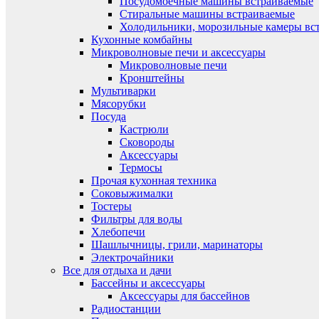
Посудомоечные машины встраиваемые
Стиральные машины встраиваемые
Холодильники, морозильные камеры вс
Кухонные комбайны
Микроволновые печи и аксессуары
Микроволновые печи
Кронштейны
Мультиварки
Мясорубки
Посуда
Кастрюли
Сковороды
Аксессуары
Термосы
Прочая кухонная техника
Соковыжималки
Тостеры
Фильтры для воды
Хлебопечи
Шашлычницы, грили, маринаторы
Электрочайники
Все для отдыха и дачи
Бассейны и аксессуары
Аксессуары для бассейнов
Радиостанции