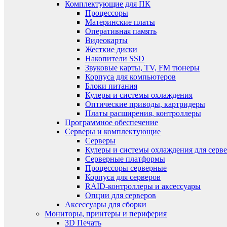
Комплектующие для ПК
Процессоры
Материнские платы
Оперативная память
Видеокарты
Жесткие диски
Накопители SSD
Звуковые карты, TV, FM тюнеры
Корпуса для компьютеров
Блоки питания
Кулеры и системы охлаждения
Оптические приводы, картридеры
Платы расширения, контроллеры
Программное обеспечение
Серверы и комплектующие
Серверы
Кулеры и системы охлаждения для серв
Серверные платформы
Процессоры серверные
Корпуса для серверов
RAID-контроллеры и аксессуары
Опции для серверов
Аксессуары для сборки
Мониторы, принтеры и периферия
3D Печать