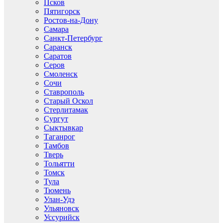
Псков
Пятигорск
Ростов-на-Дону
Самара
Санкт-Петербург
Саранск
Саратов
Серов
Смоленск
Сочи
Ставрополь
Старый Оскол
Стерлитамак
Сургут
Сыктывкар
Таганрог
Тамбов
Тверь
Тольятти
Томск
Тула
Тюмень
Улан-Удэ
Ульяновск
Уссурийск