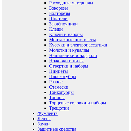
Расходные материалы
Бокорезы
Болторезы
Шпатели
Заклёпочники
Клещи
Ключи и наборы
Монтажные пистолеты
Кусачки и электропассатижи
Молотки и кувалды
Напильники и надфили
Ножовки и пилы
Отвертки и наборы
Пинцеты
Плоскогубцы
Разное
Стамески
Тонкогубцы
Топоры
Торцевые головки и наборы
Трещотки
Фумлента
Ленты
Замки
Защитные средства