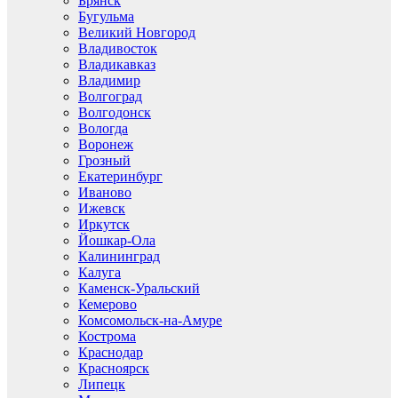
Брянск
Бугульма
Великий Новгород
Владивосток
Владикавказ
Владимир
Волгоград
Волгодонск
Вологда
Воронеж
Грозный
Екатеринбург
Иваново
Ижевск
Иркутск
Йошкар-Ола
Калининград
Калуга
Каменск-Уральский
Кемерово
Комсомольск-на-Амуре
Кострома
Краснодар
Красноярск
Липецк