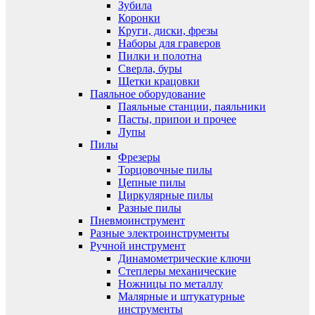
Зубила
Коронки
Круги, диски, фрезы
Наборы для граверов
Пилки и полотна
Сверла, буры
Щетки крацовки
Паяльное оборудование
Паяльные станции, паяльники
Пасты, припои и прочее
Лупы
Пилы
Фрезеры
Торцовочные пилы
Цепные пилы
Циркулярные пилы
Разные пилы
Пневмоинструмент
Разные электроинструменты
Ручной инструмент
Динамометрические ключи
Степлеры механические
Ножницы по металлу
Малярные и штукатурные
инструменты