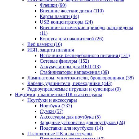
Флешки (90)
Внешние жесткие диски (110)
Карты памяти (44)
USB концентраторы (24)
Внешние оптические приводы, картридеры
(11)
Корпуса для накопителей (26)
Веб-камеры (16)
ИБП, защита питания
Источники бесперебойного питания (131)
Сетевые фильтры (152)
Аккумуляторы для ИБП (13)
Стабилизаторы напряжения (39)
Ламинаторы, уничтожители, брошюровщики (38)
Кабели, удлинители, переходники (443)
Радиоуправляемые игрушки и сувениры (0)
Ноутбуки, планшетные ПК и аксессуары
Ноутбуки и аксессуары
Ноутбуки (737)
Сумки (57)
Аксессуары для ноутбука (5)
Зарядные устройства для ноутбуков (24)
Подставки для ноутбуков (14)
Планшетные ПК и аксессуары