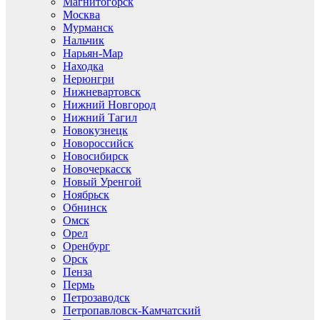
Магнитогорск
Москва
Мурманск
Нальчик
Нарьян-Мар
Находка
Нерюнгри
Нижневартовск
Нижний Новгород
Нижний Тагил
Новокузнецк
Новороссийск
Новосибирск
Новочеркасск
Новый Уренгой
Ноябрьск
Обнинск
Омск
Орел
Оренбург
Орск
Пенза
Пермь
Петрозаводск
Петропавловск-Камчатский