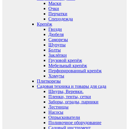
Маски
Очки
Перчатки
Спецодежда
Крепёж
Гвозди
Дюбеля
Саморезы
Шурупы
Болты
Заклёпки
Грузовой крепёж
Мебельный крепёж
Перфорированный крепёж
Хомуты
Плиткорезы
Садовая техника и товары для сада
Шнуры, Веревки.
Пленки, тенты, сетки
Заборы, ограды, парники
Лестницы
Насосы
Опрыскиватели
Поливочное оборудование
Садовый инструмент