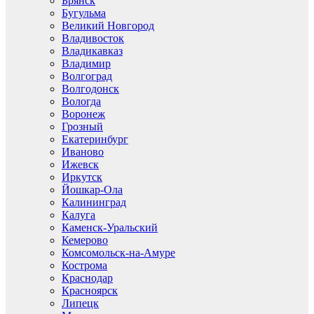
Брянск
Бугульма
Великий Новгород
Владивосток
Владикавказ
Владимир
Волгоград
Волгодонск
Вологда
Воронеж
Грозный
Екатеринбург
Иваново
Ижевск
Иркутск
Йошкар-Ола
Калининград
Калуга
Каменск-Уральский
Кемерово
Комсомольск-на-Амуре
Кострома
Краснодар
Красноярск
Липецк