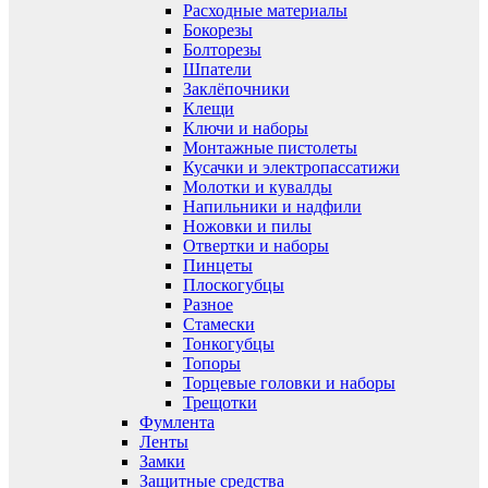
Расходные материалы
Бокорезы
Болторезы
Шпатели
Заклёпочники
Клещи
Ключи и наборы
Монтажные пистолеты
Кусачки и электропассатижи
Молотки и кувалды
Напильники и надфили
Ножовки и пилы
Отвертки и наборы
Пинцеты
Плоскогубцы
Разное
Стамески
Тонкогубцы
Топоры
Торцевые головки и наборы
Трещотки
Фумлента
Ленты
Замки
Защитные средства