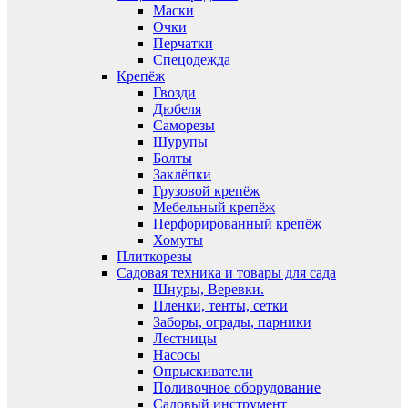
Маски
Очки
Перчатки
Спецодежда
Крепёж
Гвозди
Дюбеля
Саморезы
Шурупы
Болты
Заклёпки
Грузовой крепёж
Мебельный крепёж
Перфорированный крепёж
Хомуты
Плиткорезы
Садовая техника и товары для сада
Шнуры, Веревки.
Пленки, тенты, сетки
Заборы, ограды, парники
Лестницы
Насосы
Опрыскиватели
Поливочное оборудование
Садовый инструмент