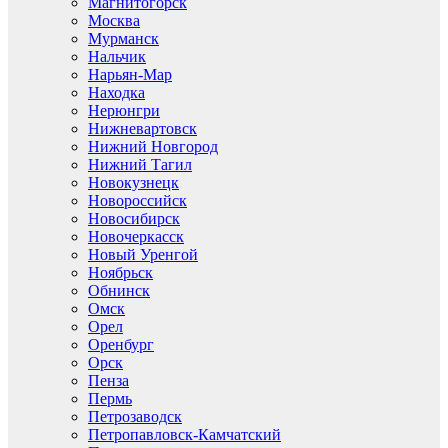
Магнитогорск
Москва
Мурманск
Нальчик
Нарьян-Мар
Находка
Нерюнгри
Нижневартовск
Нижний Новгород
Нижний Тагил
Новокузнецк
Новороссийск
Новосибирск
Новочеркасск
Новый Уренгой
Ноябрьск
Обнинск
Омск
Орел
Оренбург
Орск
Пенза
Пермь
Петрозаводск
Петропавловск-Камчатский