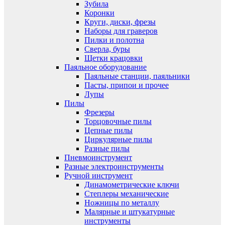
Зубила
Коронки
Круги, диски, фрезы
Наборы для граверов
Пилки и полотна
Сверла, буры
Щетки крацовки
Паяльное оборудование
Паяльные станции, паяльники
Пасты, припои и прочее
Лупы
Пилы
Фрезеры
Торцовочные пилы
Цепные пилы
Циркулярные пилы
Разные пилы
Пневмоинструмент
Разные электроинструменты
Ручной инструмент
Динамометрические ключи
Степлеры механические
Ножницы по металлу
Малярные и штукатурные
инструменты