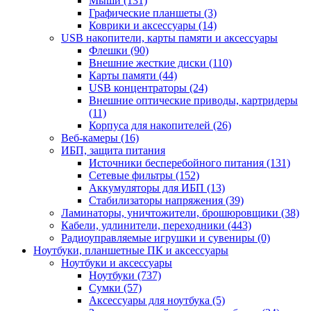
Мыши (131)
Графические планшеты (3)
Коврики и аксессуары (14)
USB накопители, карты памяти и аксессуары
Флешки (90)
Внешние жесткие диски (110)
Карты памяти (44)
USB концентраторы (24)
Внешние оптические приводы, картридеры
(11)
Корпуса для накопителей (26)
Веб-камеры (16)
ИБП, защита питания
Источники бесперебойного питания (131)
Сетевые фильтры (152)
Аккумуляторы для ИБП (13)
Стабилизаторы напряжения (39)
Ламинаторы, уничтожители, брошюровщики (38)
Кабели, удлинители, переходники (443)
Радиоуправляемые игрушки и сувениры (0)
Ноутбуки, планшетные ПК и аксессуары
Ноутбуки и аксессуары
Ноутбуки (737)
Сумки (57)
Аксессуары для ноутбука (5)