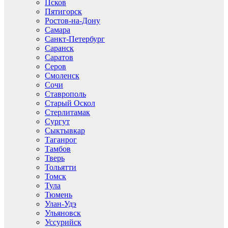
Псков
Пятигорск
Ростов-на-Дону
Самара
Санкт-Петербург
Саранск
Саратов
Серов
Смоленск
Сочи
Ставрополь
Старый Оскол
Стерлитамак
Сургут
Сыктывкар
Таганрог
Тамбов
Тверь
Тольятти
Томск
Тула
Тюмень
Улан-Удэ
Ульяновск
Уссурийск