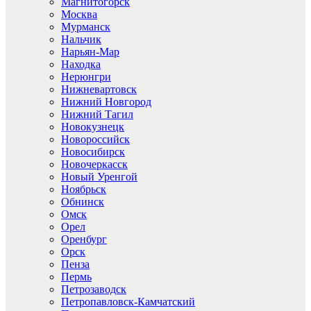
Магнитогорск
Москва
Мурманск
Нальчик
Нарьян-Мар
Находка
Нерюнгри
Нижневартовск
Нижний Новгород
Нижний Тагил
Новокузнецк
Новороссийск
Новосибирск
Новочеркасск
Новый Уренгой
Ноябрьск
Обнинск
Омск
Орел
Оренбург
Орск
Пенза
Пермь
Петрозаводск
Петропавловск-Камчатский