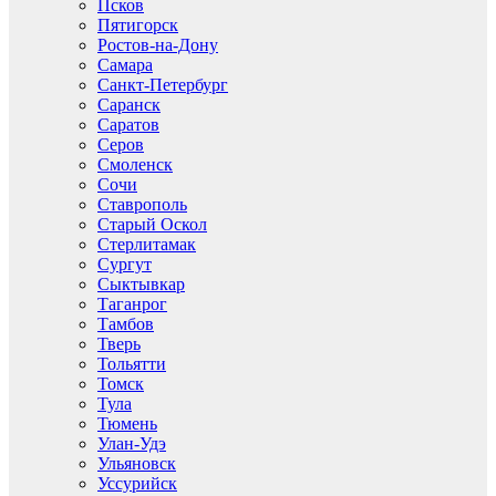
Псков
Пятигорск
Ростов-на-Дону
Самара
Санкт-Петербург
Саранск
Саратов
Серов
Смоленск
Сочи
Ставрополь
Старый Оскол
Стерлитамак
Сургут
Сыктывкар
Таганрог
Тамбов
Тверь
Тольятти
Томск
Тула
Тюмень
Улан-Удэ
Ульяновск
Уссурийск