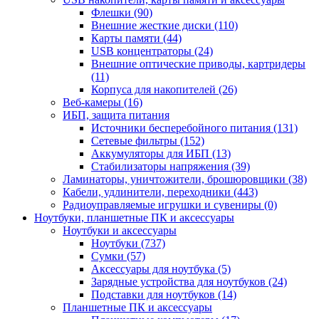
Флешки (90)
Внешние жесткие диски (110)
Карты памяти (44)
USB концентраторы (24)
Внешние оптические приводы, картридеры
(11)
Корпуса для накопителей (26)
Веб-камеры (16)
ИБП, защита питания
Источники бесперебойного питания (131)
Сетевые фильтры (152)
Аккумуляторы для ИБП (13)
Стабилизаторы напряжения (39)
Ламинаторы, уничтожители, брошюровщики (38)
Кабели, удлинители, переходники (443)
Радиоуправляемые игрушки и сувениры (0)
Ноутбуки, планшетные ПК и аксессуары
Ноутбуки и аксессуары
Ноутбуки (737)
Сумки (57)
Аксессуары для ноутбука (5)
Зарядные устройства для ноутбуков (24)
Подставки для ноутбуков (14)
Планшетные ПК и аксессуары