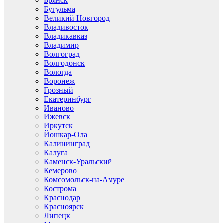
Брянск
Бугульма
Великий Новгород
Владивосток
Владикавказ
Владимир
Волгоград
Волгодонск
Вологда
Воронеж
Грозный
Екатеринбург
Иваново
Ижевск
Иркутск
Йошкар-Ола
Калининград
Калуга
Каменск-Уральский
Кемерово
Комсомольск-на-Амуре
Кострома
Краснодар
Красноярск
Липецк