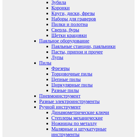
Зубила
Коронки
Круги, диски, фрезы
Наборы для граверов
Пилки и полотна
Сверла, буры
Щетки крацовки
Паяльное оборудование
Паяльные станции, паяльники
Пасты, припои и прочее
Лупы
Пилы
Фрезеры
Торцовочные пилы
Цепные пилы
Циркулярные пилы
Разные пилы
Пневмоинструмент
Разные электроинструменты
Ручной инструмент
Динамометрические ключи
Степлеры механические
Ножницы по металлу
Малярные и штукатурные
инструменты