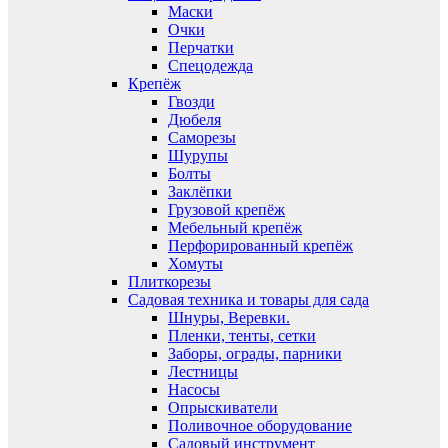
Маски
Очки
Перчатки
Спецодежда
Крепёж
Гвозди
Дюбеля
Саморезы
Шурупы
Болты
Заклёпки
Грузовой крепёж
Мебельный крепёж
Перфорированный крепёж
Хомуты
Плиткорезы
Садовая техника и товары для сада
Шнуры, Веревки.
Пленки, тенты, сетки
Заборы, ограды, парники
Лестницы
Насосы
Опрыскиватели
Поливочное оборудование
Садовый инструмент