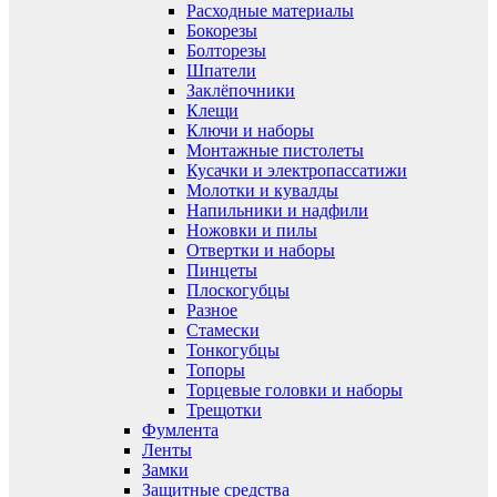
Расходные материалы
Бокорезы
Болторезы
Шпатели
Заклёпочники
Клещи
Ключи и наборы
Монтажные пистолеты
Кусачки и электропассатижи
Молотки и кувалды
Напильники и надфили
Ножовки и пилы
Отвертки и наборы
Пинцеты
Плоскогубцы
Разное
Стамески
Тонкогубцы
Топоры
Торцевые головки и наборы
Трещотки
Фумлента
Ленты
Замки
Защитные средства