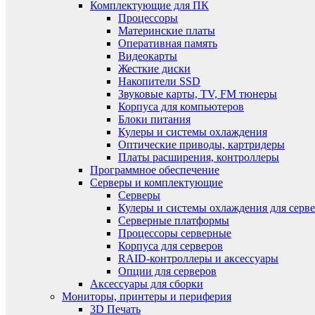
Комплектующие для ПК
Процессоры
Материнские платы
Оперативная память
Видеокарты
Жесткие диски
Накопители SSD
Звуковые карты, TV, FM тюнеры
Корпуса для компьютеров
Блоки питания
Кулеры и системы охлаждения
Оптические приводы, картридеры
Платы расширения, контроллеры
Программное обеспечение
Серверы и комплектующие
Серверы
Кулеры и системы охлаждения для серв
Серверные платформы
Процессоры серверные
Корпуса для серверов
RAID-контроллеры и аксессуары
Опции для серверов
Аксессуары для сборки
Мониторы, принтеры и периферия
3D Печать