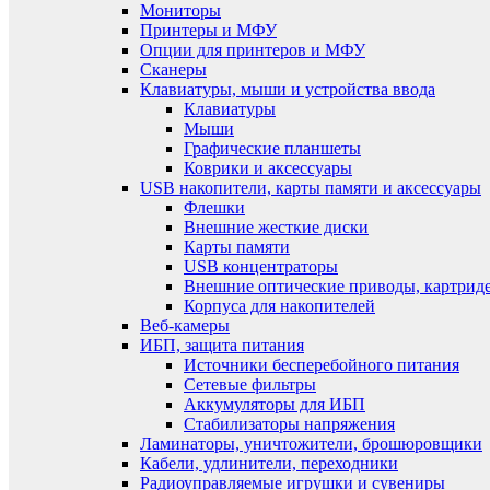
Мониторы
Принтеры и МФУ
Опции для принтеров и МФУ
Сканеры
Клавиатуры, мыши и устройства ввода
Клавиатуры
Мыши
Графические планшеты
Коврики и аксессуары
USB накопители, карты памяти и аксессуары
Флешки
Внешние жесткие диски
Карты памяти
USB концентраторы
Внешние оптические приводы, картрид
Корпуса для накопителей
Веб-камеры
ИБП, защита питания
Источники бесперебойного питания
Сетевые фильтры
Аккумуляторы для ИБП
Стабилизаторы напряжения
Ламинаторы, уничтожители, брошюровщики
Кабели, удлинители, переходники
Радиоуправляемые игрушки и сувениры