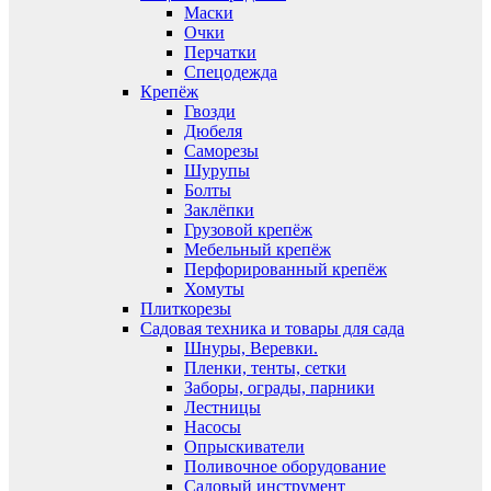
Маски
Очки
Перчатки
Спецодежда
Крепёж
Гвозди
Дюбеля
Саморезы
Шурупы
Болты
Заклёпки
Грузовой крепёж
Мебельный крепёж
Перфорированный крепёж
Хомуты
Плиткорезы
Садовая техника и товары для сада
Шнуры, Веревки.
Пленки, тенты, сетки
Заборы, ограды, парники
Лестницы
Насосы
Опрыскиватели
Поливочное оборудование
Садовый инструмент