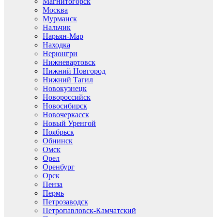
Магнитогорск
Москва
Мурманск
Нальчик
Нарьян-Мар
Находка
Нерюнгри
Нижневартовск
Нижний Новгород
Нижний Тагил
Новокузнецк
Новороссийск
Новосибирск
Новочеркасск
Новый Уренгой
Ноябрьск
Обнинск
Омск
Орел
Оренбург
Орск
Пенза
Пермь
Петрозаводск
Петропавловск-Камчатский